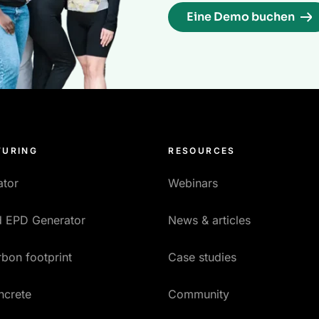
Eine Demo buchen
URING
RESOURCES
ator
Webinars
ed EPD Generator
News & articles
bon footprint
Case studies
ncrete
Community