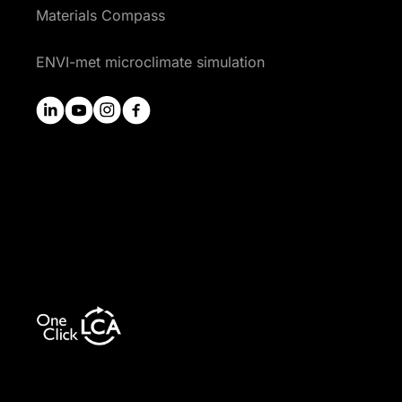
Materials Compass
ENVI-met microclimate simulation
linkedin
youtube
instagram
facebook