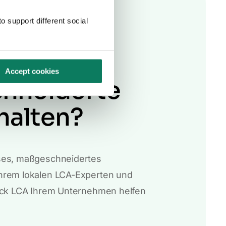
o support different social
Sie eine
se,
Accept cookies
hneiderte
halten?
ses, maßgeschneidertes
hrem lokalen LCA-Experten und
lick LCA Ihrem Unternehmen helfen