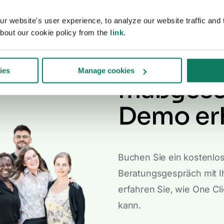
 website's user experience, to analyze our website traffic and t
Möchten 
bout our cookie policy from the
link
.
kostenlo
ies
Manage cookies
maßgesc
Demo er
Buchen Sie ein kostenlo
Beratungsgespräch mit I
erfahren Sie, wie One C
kann.