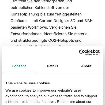
Ermitteln Sie den verkörperten und
betrieblichen Kohlenstoff von der
Konzeptplanung bis zum fertiggestellten
Gebäude — mit Carbon Designer 3D und BIM-
basierten Workflows. Vergleichen Sie
Entwurfsoptionen, identifizieren Sie material-
und strukturbedingte CO2-Hotspots und
verfolgen Sie Reduktionen über alle
Projektphasen hinweg, um fundierte
Entwurfsentscheidungen und eine präzise
Consent
Details
About
Berichterstattung zu unterstützen.
Demo der LCA-Software buchen
This website uses cookies
We use cookies to improve our website's user
experience, to analyze our website traffic and to support
different social media features. Read more about our