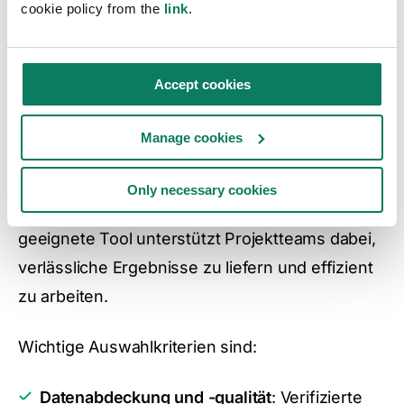
cookie policy from the
link
.
VERGLEICH VON LCA-SOFTWARE
Wie unterscheiden sich
Accept cookies
Ökobilanz-
Manage cookies
Softwarelösungen?
Beim Vergleich von LCA-Software für
Only necessary cookies
Bauprojekte zählen nicht nur Funktionen. Das
geeignete Tool unterstützt Projektteams dabei,
verlässliche Ergebnisse zu liefern und effizient
zu arbeiten.
Wichtige Auswahlkriterien sind:
Datenabdeckung und -qualität
: Verifizierte