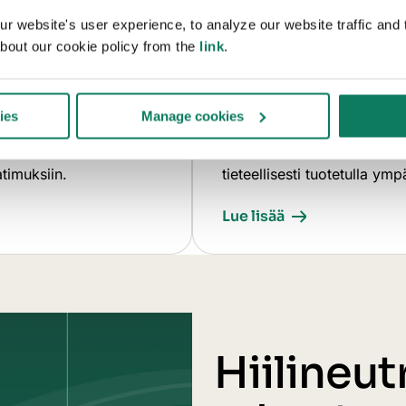
n
Tuoteteollisuut
 website's user experience, to analyze our website traffic and t
bout our cookie policy from the
link
.
ouden periaatteiden
Luo tuotteen elinkaarilasken
lla. Vertaile
ympäristötuoteselosteita 
ies
Manage cookies
iä materiaaleja
säännösten ja asiakkaiden 
duksesi – vähennä
samalla kestävyysosaamista.
atimuksiin.
tieteellisesti tuotetulla ymp
Lue lisää
Hiilineut