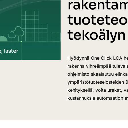
rakentam
tuoteteo
tekoälyn 
Hyödynnä One Click LCA help
rakenna vihreämpää tulevais
ohjelmisto skaalautuu elinka
ympäristötuoteselosteiden (
kehityksellä, voita urakat,
kustannuksia automaation av