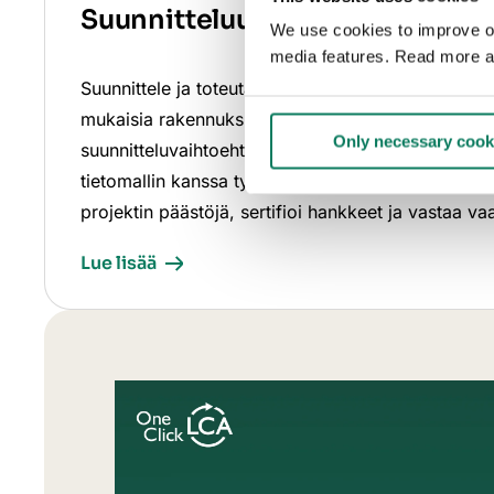
Suunnitteluun & rakentamisee
We use cookies to improve our
media features. Read more a
Suunnittele ja toteuta hiilineutraaleja ja kiertotal
mukaisia rakennuksia elinkaariarvioinnin (LCA) avu
Only necessary cook
suunnitteluvaihtoehtoja ja etsi ympäristöystävällis
tietomallin kanssa työskentelyn lomassa. Erotu e
projektin päästöjä, sertifioi hankkeet ja vastaa va
Lue lisää