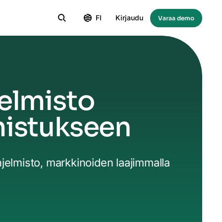
FI
Kirjaudu
Varaa demo
elmisto
mistukseen
hjelmisto, markkinoiden laajimmalla