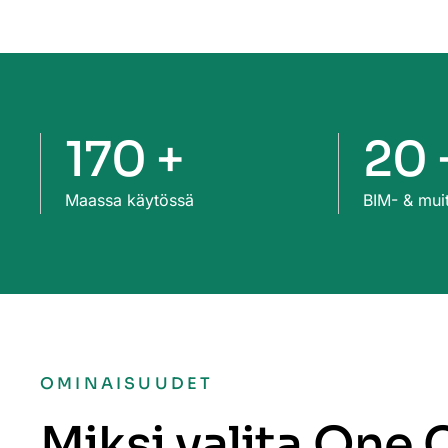
170 +
20 
Maassa käytössä
BIM- & muit
OMINAISUUDET
Miksi valita One 