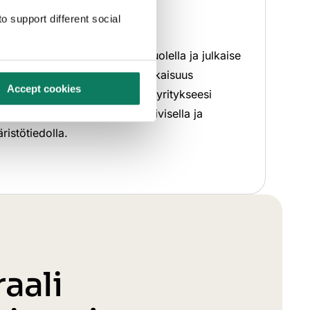
een
o support different social
ta, verifioi kolmannella osapuolella ja julkaise
(EPD). Varmista vaatimustenmukaisuus
Accept cookies
projektien kanssa, sekä hanki yritykseesi
 Markkinoi tuotettasi objektiivisella ja
äristötiedolla.
raali