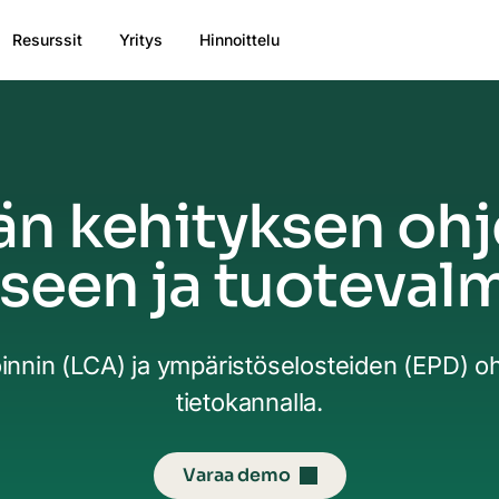
Resurssit
Yritys
Hinnoittelu
än kehityksen ohj
seen ja tuote­val
ioinnin (LCA) ja ympäristöselosteiden (EPD) o
tietokannalla.
Varaa demo