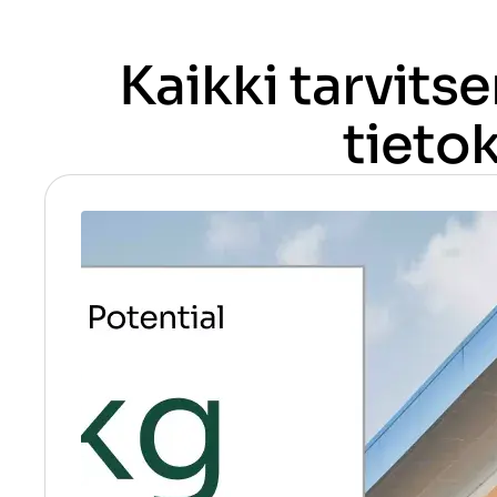
Kaikki tarvits
tieto