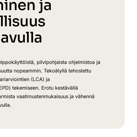
inen ja
llisuus
avulla
pokäyttöistä, pilvipohjaista ohjelmistoa ja
uutta nopeammin. Tekoälyllä tehostettu
ariarviointien (LCA) ja
EPD) tekemiseen. Erotu kestävällä
 varmista vaatimustenmukaisuus ja vähennä
ulla.