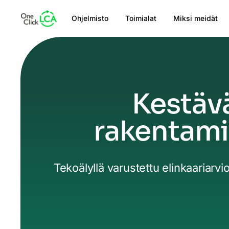
Ohjelmisto
Toimialat
Miksi meidät
Kestäv
rakentami
Tekoälyllä varustettu elinkaariarv