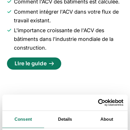
Comment l'ACV des bâtiments est calculée.
Comment intégrer l'ACV dans votre flux de
travail existant.
L'importance croissante de l'ACV des
bâtiments dans l'industrie mondiale de la
construction.
Lire le guide
life
cycle
assessment
for
buildings
ebook
Vous voulez en savoir plus ?
Explorez d'autres articles sur le sujet.
Consent
Details
About