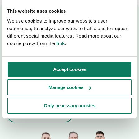
This website uses cookies
Parlez à nos experts en
We use cookies to improve our website's user
experience, to analyze our website traffic and to support
ACV
different social media features. Read more about our
cookie policy from the
link
.
Découvrez comment One Click LCA peut vous
aider à réduire le carbone incorporé dans vos
Accept cookies
projets, à être en conformité, et à gagner plus
d'affaires.
Manage cookies
Réservez une démo
Only necessary cookies
Contactez-nous