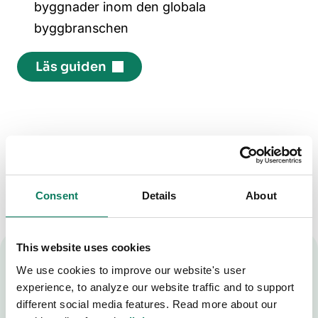
byggnader inom den globala
byggbranschen
Läs guiden
Vill du veta mer?
Utforska fler artiklar om ämnet.
Consent
Details
About
This website uses cookies
We use cookies to improve our website's user
Redo för LCA?
experience, to analyze our website traffic and to support
different social media features. Read more about our