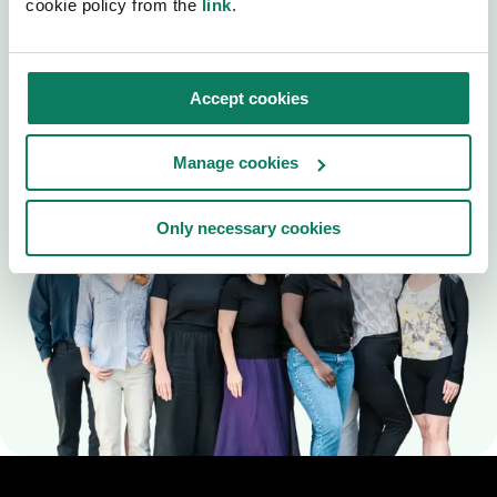
cookie policy from the
link
.
Boka en demo med en lokal LCA-expert för att
komma igång.
Accept cookies
Boka en demo
Kontakta oss
Manage cookies
Only necessary cookies