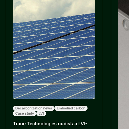
Decarbonization news
Embodied carbon
Case study
LVI
Trane Technologies uudistaa LVI-