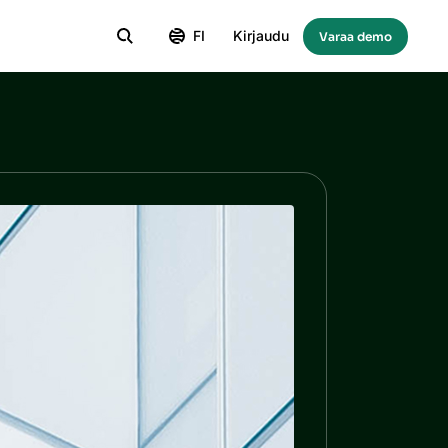
FI
Kirjaudu
Varaa demo