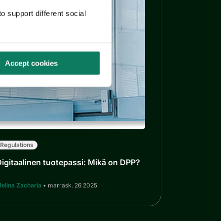
o support different social
Accept cookies
Regulations
igitaalinen tuotepassi: Mikä on DPP?
elina Zacharia
• marrask. 26 2025