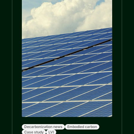
Decarbonization news
Embodied carbon
Case study
LVI