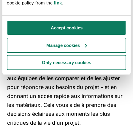
cookie policy from the
link
.
2. Prendre des décisions éclairées dès les
premières phases grâce à l'IA générative
(optioneering)
Accept cookies
Les décisions les plus importantes sont prises
avant le début de la conception. L'IA générative
Manage cookies
optionnelle aide à combler ce fossé en créant
une gamme d'options pour les phases de
Only necessary cookies
masse et d'étude de faisabilité, en permettant
aux équipes de les comparer et de les ajuster
pour répondre aux besoins du projet - et en
donnant un accès rapide aux informations sur
les matériaux. Cela vous aide à prendre des
décisions éclairées aux moments les plus
critiques de la vie d'un projet.