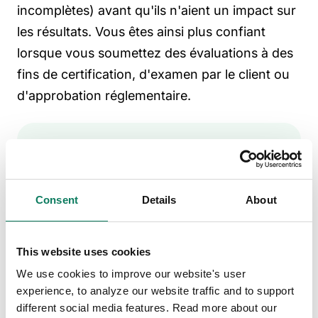
incomplètes) avant qu'ils n'aient un impact sur
les résultats. Vous êtes ainsi plus confiant
lorsque vous soumettez des évaluations à des
fins de certification, d'examen par le client ou
d'approbation réglementaire.
Découvrez comment Arcadis vise une
réduction de 30 % des émissions de
carbone par rapport à la référence dans un
Consent
Details
About
projet d’infrastructure grâce à One Click
LCA.
This website uses cookies
We use cookies to improve our website's user
En savoir plus
experience, to analyze our website traffic and to support
different social media features. Read more about our