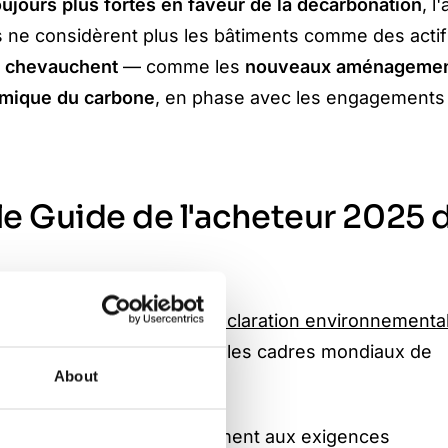
ujours plus fortes en faveur de la décarbonation
, l
es ne considèrent plus les bâtiments comme des acti
se chevauchent
— comme les
nouveaux aménagement
amique du carbone
, en phase avec les engagements
e Guide de l'acheteur 2025 
isation de l’ACV
et de la
déclaration environnementa
et soutenir la conformité avec les cadres mondiaux de
About
truction à répondre efficacement aux exigences