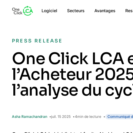
Logiciel
Secteurs
Avantages
Res
PRESS RELEASE
One Click LCA e
l’Acheteur 2025
l’analyse du cy
Asha Ramachandran
juil. 15 2025
4
min de lecture
Communiqué d