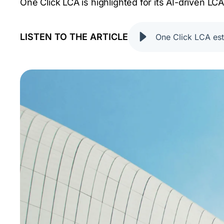
One Click LCA is highlighted for its AI-driven 
LISTEN TO THE ARTICLE
One Click LCA est