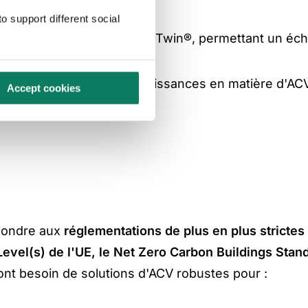
o support different social
la Structures® et Bentley iTwin®, permettant un éc
e développement des connaissances en matière d'AC
Accept cookies
épondre aux
réglementations de plus en plus strictes 
Level(s) de l'UE, le Net Zero Carbon Buildings Stan
 ont besoin de solutions d'ACV robustes pour :