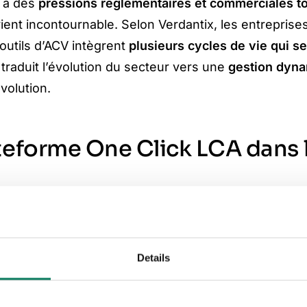
e à des
pressions réglementaires et commerciales to
vient incontournable. Selon Verdantix, les entrepris
 outils d’ACV intègrent
plusieurs cycles de vie qui 
raduit l’évolution du secteur vers une
gestion dyn
volution.
teforme One Click LCA dans l
, en partie pour son
approche innovante de l’automat
aliser les flux de travail, améliorer la convivialité 
Details
forme sont les suivantes :
dant les fabricants et les professionnels de la cons