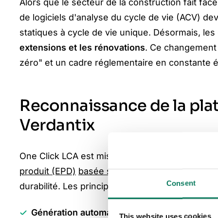
Alors que le secteur de la construction fait fac
de logiciels d'analyse du cycle de vie (ACV) de
statiques à cycle de vie unique. Désormais, les
extensions et les rénovations
. Ce changement t
zéro" et un cadre réglementaire en constante é
Reconnaissance de la pla
Verdantix
One Click LCA est mis en avant dans le rapport
produit (EPD)
basée sur l'IA
, conçue pour ration
Consent
durabilité. Les principales capacités de la plate
Génération automatisée d'ACV et d'EPD
, ai
This website uses cookies