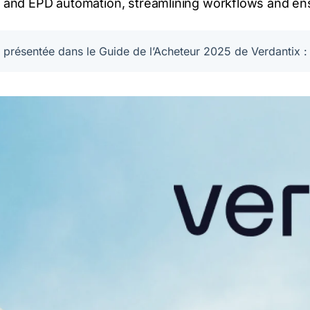
LCA and EPD automation, streamlining workflows and e
 présentée dans le Guide de l’Acheteur 2025 de Verdantix : 