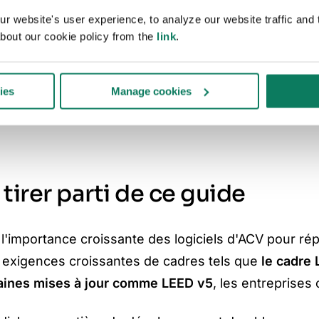
re de développement durable.
 website's user experience, to analyze our website traffic and t
bout our cookie policy from the
link
.
M et de conception
, notamment Autodesk Revit®, Tek
son
académie de formation mondiale
, garantissant l
ies
Manage cookies
irer parti de ce guide
 l'importance croissante des logiciels d'ACV pour r
 exigences croissantes de cadres tels que
le cadre 
caines mises à jour comme LEED v5
, les entreprises