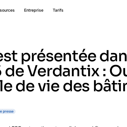
sources
Entreprise
Tarifs
st présentée dan
 de Verdantix : O
cle de vie des bât
e presse