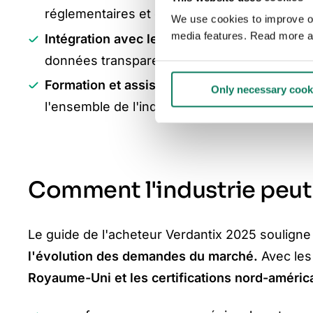
réglementaires et de certification en matiè
We use cookies to improve our
media features. Read more a
Intégration avec les principaux outils de BI
données transparent.
Formation et assistance étendues
grâce à 
Only necessary cook
l'ensemble de l'industrie.
Comment l'industrie peut t
Le guide de l'acheteur Verdantix 2025 souligne
l'évolution des demandes du marché.
Avec les
Royaume-Uni et les certifications nord-améri