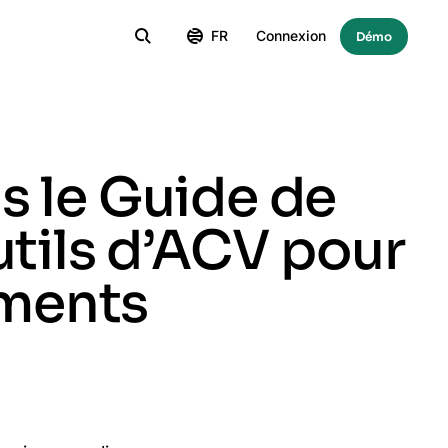
FR
Connexion
Démo
s le Guide de
utils d’ACV pour
iments