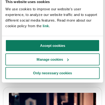
This website uses cookies
15804+A2, ISO 14067, INIES e TRACI 2.1,
mentre modella LCA ed EPD in linea con ISO
We use cookies to improve our website's user
experience, to analyze our website traffic and to support
21930, ISO 14040, ISO 14044 e ISO 14025.
different social media features. Read more about our
Inoltre, offre la flessibilità necessaria per creare
cookie policy from the
link
.
EPD private specifiche per il cliente e calcoli
conformi a TM65.
Accept cookies
Manage cookies
Vuoi saperne di più?
Only necessary cookies
Esplora altri articoli sull'argomento.