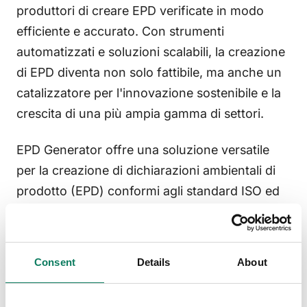
produttori di creare EPD verificate in modo
efficiente e accurato. Con strumenti
automatizzati e soluzioni scalabili, la creazione
di EPD diventa non solo fattibile, ma anche un
catalizzatore per l'innovazione sostenibile e la
crescita di una più ampia gamma di settori.
EPD Generator
offre una soluzione versatile
per la creazione di dichiarazioni ambientali di
prodotto (EPD) conformi agli standard ISO ed
EN in vari settori. Gli utenti possono eseguire
valutazioni del ciclo di vita (LCA) illimitate e
generare EPD per qualsiasi categoria di
Consent
Details
About
prodotto. Lo strumento garantisce l'aderenza a
standard internazionali quali EN 15804+A1, EN