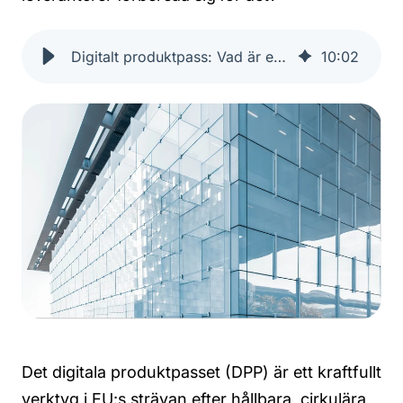
Digitalt produktpass: Vad är en DPP?
10
:
02
Det digitala produktpasset (DPP) är ett kraftfullt
verktyg i EU:s strävan efter hållbara, cirkulära