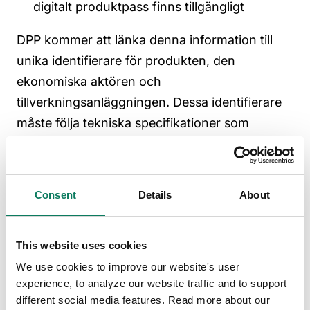
digitalt produktpass finns
tillgängligt
DPP kommer att länka denna information till
unika identifierare för produkten, den
ekonomiska aktören och
tillverkningsanläggningen. Dessa identifierare
måste följa tekniska specifikationer som
antagits av kommissionen eller förtecknas i
harmoniserade standarder som offentliggjorts i
EU:s officiella tidning, vilket säkerställer
Consent
Details
About
interoperabilitet mellan plattformar och system.
Tillverkare är skyldiga att tillhandahålla ett DPP
This website uses cookies
inom 18 månader efter inrättandet
av
DPP-
systemet
och
i enlighet med de
harmoniserade
We use cookies to improve our website's user
experience, to analyze our website traffic and to support
tekniska specifikationerna och europeiska
different social media features. Read more about our
bedömningsdokument
.