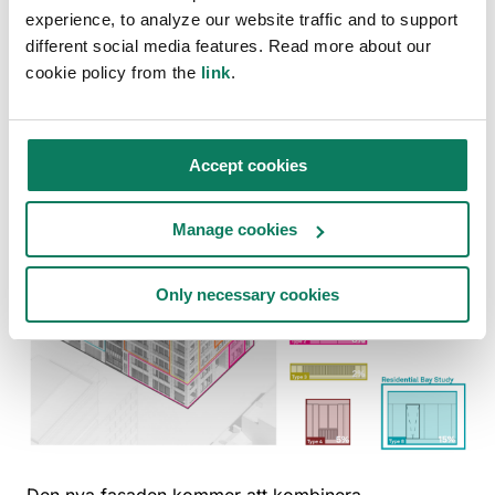
experience, to analyze our website traffic and to support
WLC-bedömning (Whole life carbon assessment)
different social media features. Read more about our
genomförs i Steg 4 när det finns tillräcklig data för
cookie policy from the
link
.
att ge tillförlitlig resultat för fastighetsutvecklingen.
Accept cookies
Manage cookies
Only necessary cookies
Den nya fasaden kommer att kombinera