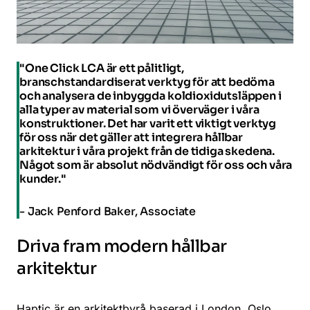
"One Click LCA är ett pålitligt,
branschstandardiserat verktyg för att bedöma
och analysera de inbyggda koldioxidutsläppen i
alla typer av material som vi överväger i våra
konstruktioner. Det har varit ett viktigt verktyg
för oss när det gäller att integrera hållbar
arkitektur i våra projekt från de tidiga skedena.
Något som är absolut nödvändigt för oss och våra
kunder."
- Jack Penford Baker, Associate
Driva fram modern hållbar
arkitektur
Haptic
är en arkitektbyrå baserad i London, Oslo