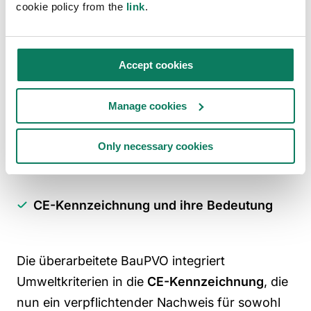
cookie policy from the
link
.
Was müssen Hersteller erfüllen, um
die
Vorschriften und Standards für den Verkauf
von Bauprodukten in der Europäischen Union
Accept cookies
einzuhalten?
Durch die Einhaltung dieser
Anforderungen können Hersteller sicherstellen,
Manage cookies
dass ihre Produkte Zugang zum EU-Markt
erhalten und für ihre Sicherheit, Qualität und
Only necessary cookies
Umweltverantwortung anerkannt werden.
CE-Kennzeichnung und ihre Bedeutung
Die überarbeitete
BauPVO
integriert
Umweltkriterien in die
CE-Kennzeichnung
, die
nun ein verpflichtender Nachweis für sowohl