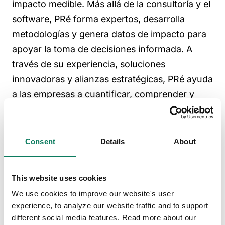
impacto medible. Más allá de la consultoría y el
software, PRé forma expertos, desarrolla
metodologías y genera datos de impacto para
apoyar la toma de decisiones informada. A
través de su experiencia, soluciones
innovadoras y alianzas estratégicas, PRé ayuda
a las empresas a cuantificar, comprender y
reducir su impacto ambiental. En el centro de
esta misión está SimaPro, la potente suite de
software de análisis de ciclo de vida de PRé.
Consent
Details
About
SimaPro Craft
ofrece modelado avanzado para
expertos en ACV, mientras que
SimaPro
This website uses cookies
Synergy
permite una integración fluida de
We use cookies to improve our website's user
datos y cálculos de impacto ambiental a escala.
experience, to analyze our website traffic and to support
Con la confianza de la industria y la academia,
different social media features. Read more about our