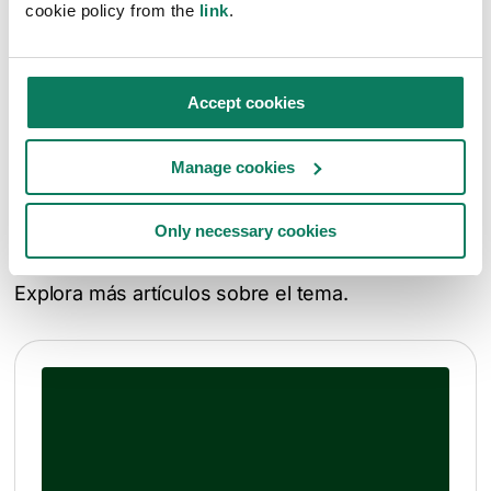
SimaPro proporciona información confiable
cookie policy from the
link
.
para impulsar el progreso en sostenibilidad.
Más información en
:
simapro.com
y
pre-
Accept cookies
sustainability.com
Manage cookies
¿Quieres saber más?
Only necessary cookies
Explora más artículos sobre el tema.