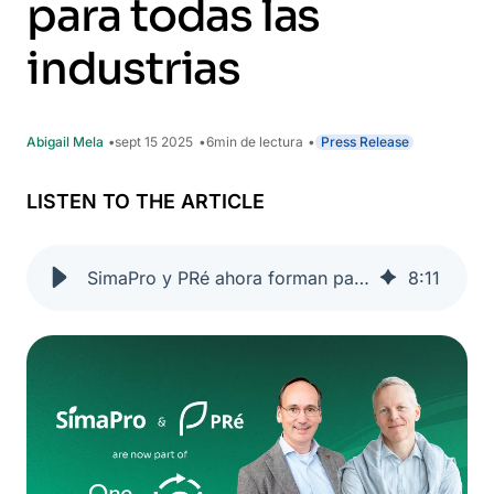
para todas las
industrias
Abigail Mela
sept 15 2025
6
min de lectura
Press Release
LISTEN TO THE ARTICLE
SimaPro y PRé ahora forman parte de One Click LCA — creando la plataforma de sostenibilidad líder para todas las industrias
8
:
11