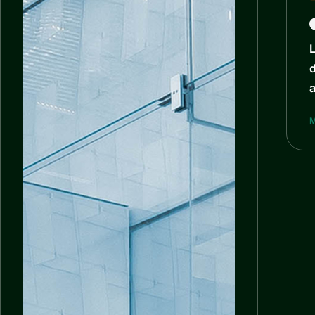
L
d
a
M