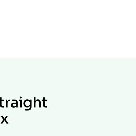
traight
ox