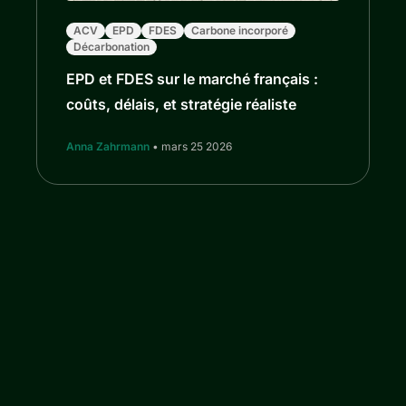
ACV
EPD
FDES
Carbone incorporé
Décarbonation
EPD et FDES sur le marché français :
coûts, délais, et stratégie réaliste
Anna Zahrmann
• mars 25 2026