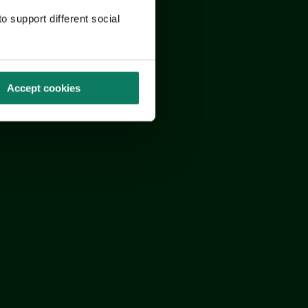
o support different social
Accept cookies