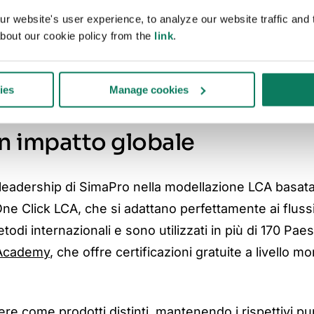
Insieme offrono ora un
 website's user experience, to analyze our website traffic and t
sostenibilità, disponibil
bout our cookie policy from the
link
.
ies
Manage cookies
un impatto globale
leadership di SimaPro nella modellazione LCA basata s
 One Click LCA, che si adattano perfettamente ai flussi 
i internazionali e sono utilizzati in più di 170 Paes
 Academy
,
che offre certificazioni gratuite a livello 
e come prodotti distinti, mantenendo i rispettivi pun