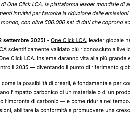
di One Click LCA, la piattaforma leader mondiale di ana
menti intuitivi per favorire la riduzione delle emissio
l mondo, con oltre 500.000 set di dati che coprono ed
(2 settembre 2025)
-
One Click LCA
, l
eader globale ne
CA scientificamente validato più riconosciuto a livell
a One Click LCA. Insieme daranno vita alla più grand
ntro il 2035 — diventando il punto di riferimento glob
 come la possibilità di crearli, è fondamentale per con
no l’impatto carbonico di un materiale o di un prodott
l’impronta di carbonio — e come ridurla nel tempo. L
ioni, abilitare la conformità e promuovere una crescit