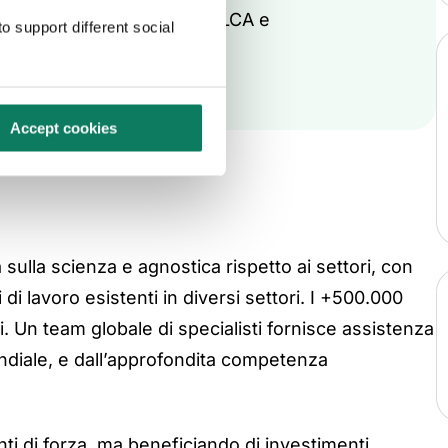
a soluzione completa per LCA e
o support different social
e a livello globale.
Accept cookies
ulla scienza e agnostica rispetto ai settori, con
di lavoro esistenti in diversi settori. I +500.000
i. Un team globale di specialisti fornisce assistenza
mondiale, e dall’approfondita competenza
ti di forza, ma beneficiando di investimenti