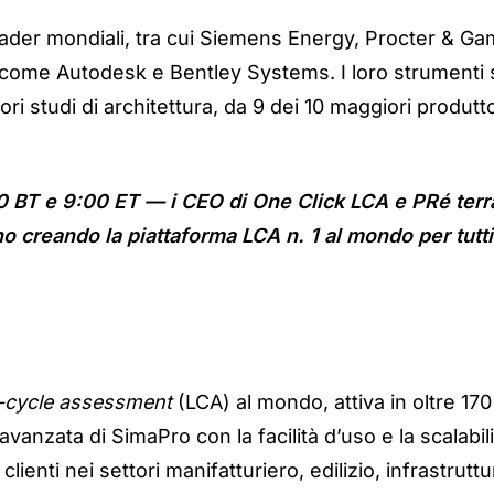
ader mondiali, tra cui
Siemens Energy, Procter & Ga
le come Autodesk e Bentley Systems
. I
loro strumenti s
iori studi di architettura, da 9 dei 10 maggiori produt
0 BT e 9:00 ET — i CEO di One Click LCA e PRé terra
 creando la piattaforma LCA n. 1 al mondo per tutti i
e-cycle assessment
(LCA) al mondo, attiva in oltre 170
avanzata di SimaPro con la facilità d’uso e la scalabi
enti nei settori manifatturiero, edilizio, infrastruttur