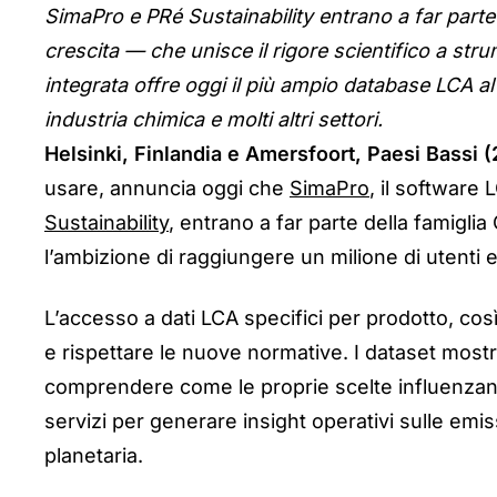
SimaPro e PRé Sustainability entrano a far parte 
crescita — che unisce il rigore scientifico a stru
integrata offre oggi il più ampio database LCA a
industria chimica e molti altri settori.
Helsinki, Finlandia e Amersfoort, Paesi Bassi 
usare, annuncia oggi ch
e
SimaPro
, i
l software L
Sustainability
,
entrano a far parte della famigli
l’ambizione di raggiungere un milione di utenti e
L’accesso a dati LCA specifici per prodotto, così
e rispettare le nuove normative. I dataset mostra
comprendere come le proprie scelte influenzano 
servizi per generare insight operativi sulle emiss
planetaria.