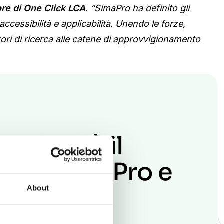
re di One Click LCA
. “SimaPro ha definito gli
ccessibilità e applicabilità. Unendo le forze,
tori di ricerca alle catene di approvvigionamento
k LCA dà il
to a SimaPro e
About