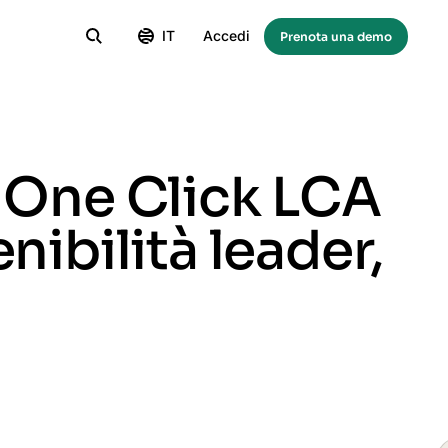
IT
Accedi
Prenota una demo
i One Click LCA
nibilità leader,