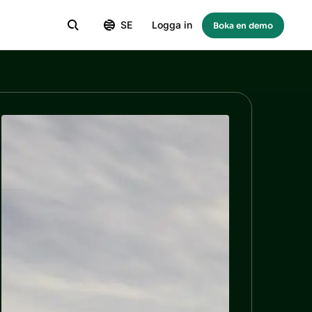
SE
Logga in
Boka en demo