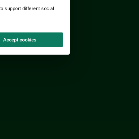
o support different social
Accept cookies