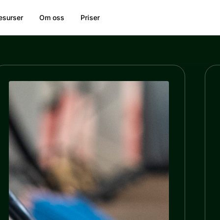
esurser
Om oss
Priser