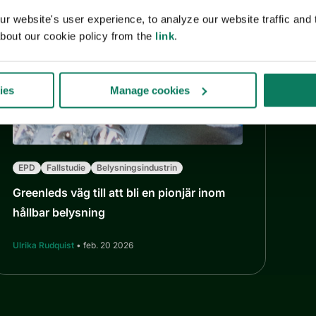
 website's user experience, to analyze our website traffic and t
bout our cookie policy from the
link
.
ies
Manage cookies
EPD
Fallstudie
Belysningsindustrin
Greenleds väg till att bli en pionjär inom
hållbar belysning
Ulrika Rudquist
• feb. 20 2026