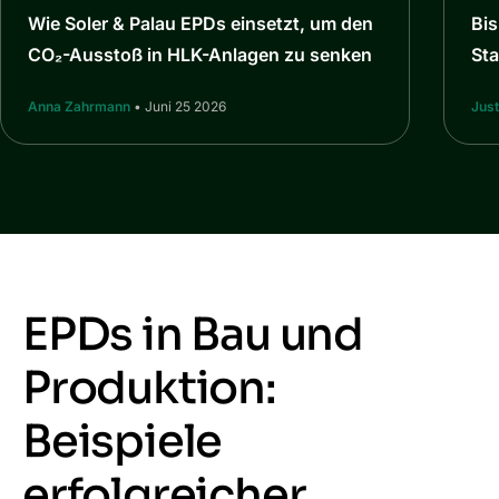
Wie Soler & Palau EPDs einsetzt, um den
Bi
CO₂-Ausstoß in HLK-Anlagen zu senken
St
Anna Zahrmann
• Juni 25 2026
Jus
EPDs in Bau und
Produktion:
Beispiele
erfolgreicher