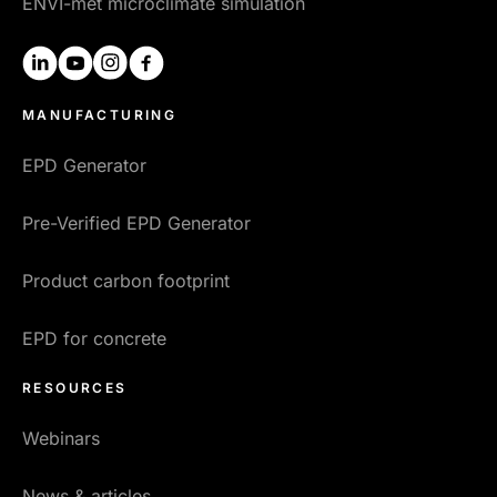
ENVI-met microclimate simulation
linkedin
youtube
instagram
facebook
MANUFACTURING
EPD Generator
Pre-Verified EPD Generator
Product carbon footprint
EPD for concrete
RESOURCES
Webinars
News & articles