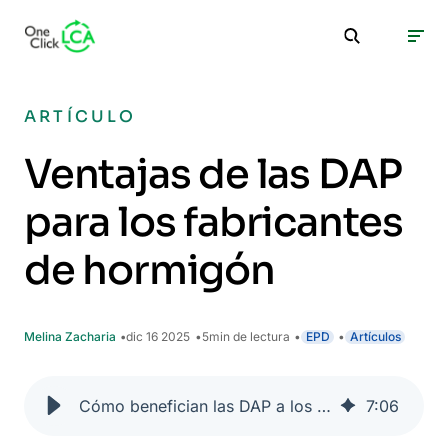
ARTÍCULO
Ventajas de las DAP
para los fabricantes
de hormigón
Melina Zacharia
dic 16 2025
5
min de lectura
EPD
Artículos
Cómo benefician las DAP a los fabricantes de hormigón | One Click LCA
7
:
06