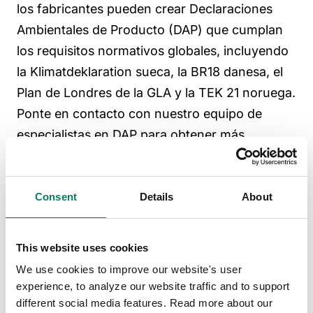
los fabricantes pueden crear Declaraciones
Ambientales de Producto (DAP) que cumplan
los requisitos normativos globales, incluyendo
la Klimatdeklaration sueca, la BR18 danesa, el
Plan de Londres de la GLA y la TEK 21 noruega.
Ponte en contacto con nuestro equipo de
especialistas en DAP para obtener más
información sobre la creación de DAP de
hormigón.
Consent
Details
About
This website uses cookies
¿Quieres saber más?
We use cookies to improve our website's user
experience, to analyze our website traffic and to support
Explora más artículos sobre el tema.
different social media features. Read more about our