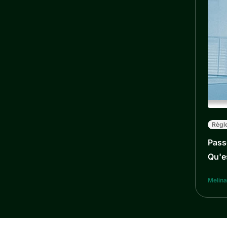
Règl
Pass
Qu'e
Melina