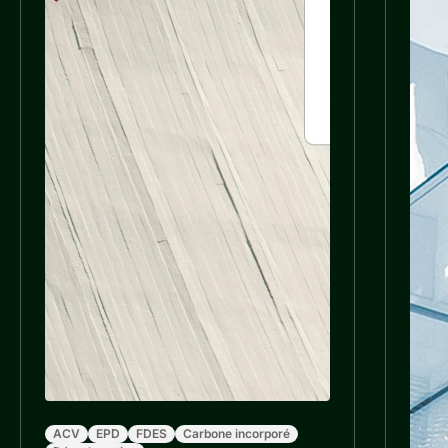
ACV
EPD
FDES
Carbone incorporé