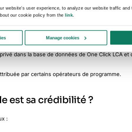
 website's user experience, to analyze our website traffic and t
nce sans l'approbation d'un opérateur de programme 
bout our cookie policy from the
link
.
ssources.
os d'EPD, ce qui garantit la traçabilité et la transpa
ies
Manage cookies
rne (ISO 14025)" pour indiquer leur statut de vérifi
ou privé dans la base de données de One Click LCA et 
 attribuée par certains opérateurs de programme.
e est sa crédibilité ?
ux :