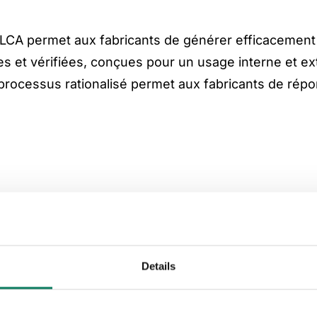
k LCA permet aux fabricants de générer efficacement 
es et vérifiées, conçues pour un usage interne et ext
Ce processus rationalisé permet aux fabricants de ré
d'une EPD existante et vérifiée par un tiers, créée 
 la norme ISO 14025, elle est vérifiée en interne par 
ant, et non par une tierce partie. Cette distinction e
Details
interne".