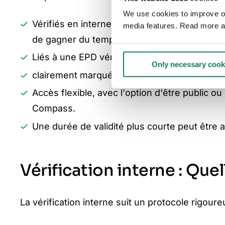
We use cookies to improve our
Vérifiés en interne pour garantir la cohére
media features. Read more a
de gagner du temps et d'économiser des re
Liés à une EPD vérifié, portant les deux numér
Only necessary cook
clairement marquées comme "vérifiées en inte
Accès flexible, avec l'option d'être public 
Compass.
Une durée de validité plus courte peut être
Vérification interne : Quell
La vérification interne suit un protocole rigoure