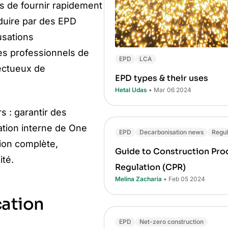
ts de fournir rapidement
duire par des EPD
usations
es professionnels de
EPD
LCA
pectueux de
EPD types & their uses
Hetal Udas
• Mar 06 2024
 : garantir des
ation interne de One
EPD
Decarbonisation news
Regul
tion complète,
Guide to Construction Pro
ité.
Regulation (CPR)
Melina Zacharia
• Feb 05 2024
cation
EPD
Net-zero construction