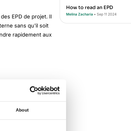
How to read an EPD
Melina Zacharia
• Sep 11 2024
des EPD de projet. Il
erne sans qu'il soit
pondre rapidement aux
pour un projet ou un
le personnel qualifié ou
st clairement indiquée
About