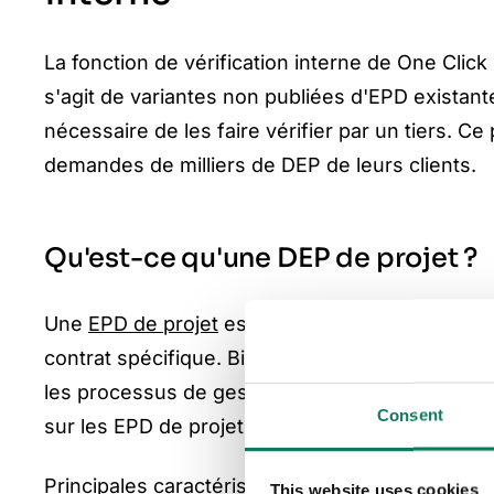
La fonction de vérification interne de One Clic
s'agit de variantes non publiées d'EPD existant
nécessaire de les faire vérifier par un tiers. 
demandes de milliers de DEP de leurs clients.
Qu'est-ce qu'une DEP de projet ?
Une
EPD de projet
est une variante non publiée 
contrat spécifique. Bien qu'elle soit conforme à
les processus de gestion de la qualité du fabric
Consent
sur les EPD de projet par la mention "Vérifié en 
Principales caractéristiques des DEP de projet :
This website uses cookies