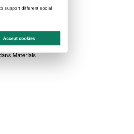
o support different social
externe, ce qui permet
rence.
Accept cookies
cation.
dans Materials