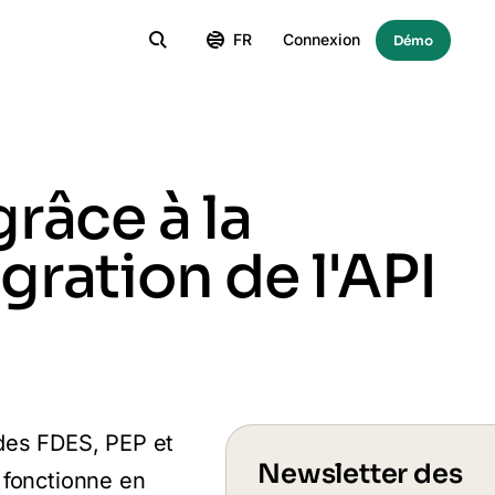
FR
Connexion
Démo
râce à la
égration de l'API
 des FDES, PEP et
Newsletter des
 fonctionne en