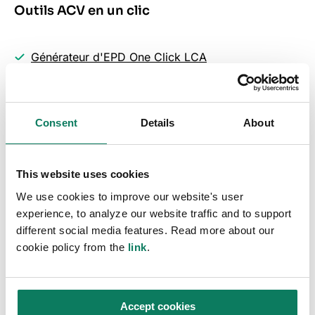
Outils ACV en un clic
Générateur d'EPD One Click LCA
Outil One Click LCA GHG
Consent
Details
About
PARLER À NOS EXPERTS
This website uses cookies
We use cookies to improve our website's user
experience, to analyze our website traffic and to support
different social media features. Read more about our
cookie policy from the
link
.
Qui peut utiliser One
Click LCA pour les
Accept cookies