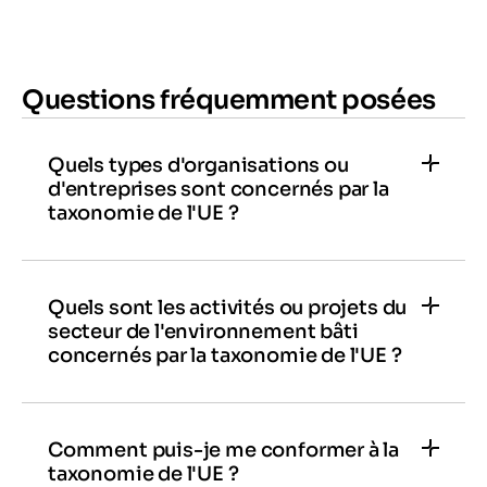
Questions fréquemment posées
Quels types d'organisations ou
d'entreprises sont concernés par la
taxonomie de l'UE ?
Dans son champ d'application actuel, la
taxonomie exige des rapports de la part de
trois groupes : l'UE et ses États membres, les
Quels sont les activités ou projets du
secteur de l'environnement bâti
organisations financières (qu'il s'agisse de
concernés par la taxonomie de l'UE ?
banques, de sociétés de retraite ou
Les principales activités et les principaux types
d'entreprises d'investissement et d'assurance)
de projets du secteur de l'environnement bâti
et les entreprises non financières qui sont
couverts par la taxonomie sont les suivants :
Comment puis-je me conformer à la
actuellement couvertes par la directive sur les
taxonomie de l'UE ?
Acquisition et propriété de
rapports non financiers (NFRD), c'est-à-dire les