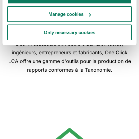
rapports sur la
Manage cookies
taxonomie ?
Only necessary cookies
Des investisseurs immobiliers aux architectes,
ingénieurs, entrepreneurs et fabricants, One Click
LCA offre une gamme d'outils pour la production de
rapports conformes à la Taxonomie.