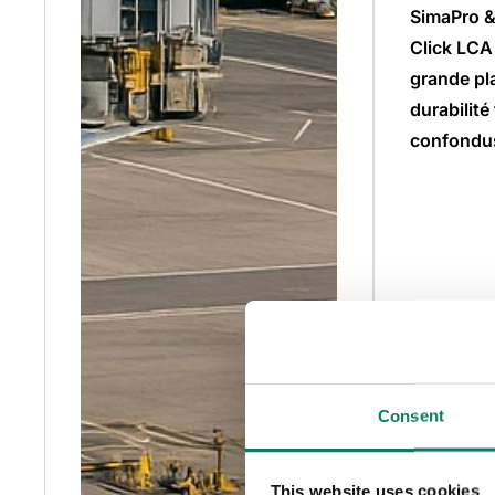
SimaPro &
Click LCA
grande pl
durabilité
confondu
Consent
This website uses cookies