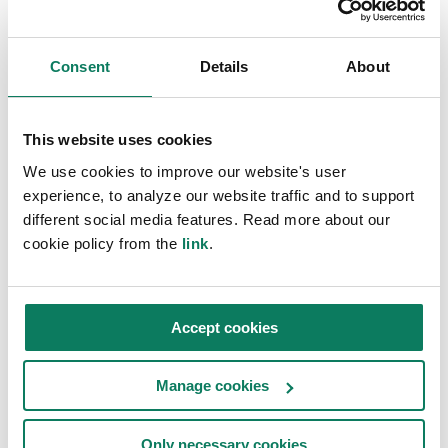
tekemään tietoon perustuvia päätöksiä, jotka
minimoivat ympäristövaikutukset vähentämällä
Consent
Details
About
sisältyvää hiiltä ja parantamalla hankkeiden
yleistä kestävyyttä.
This website uses cookies
We use cookies to improve our website's user
Suurin LCA-tietokanta
experience, to analyze our website traffic and to support
different social media features. Read more about our
Yli 300 000 ajantasaista, todennettua
cookie policy from the
link
.
rakennusten LCA-tietopistettä, joita käytetään
yli 150 maassa.
Accept cookies
Manage cookies
Helppo, intuitiivinen LCA ja EPD:t
Helppo, intuitiivinen LCA, jolla voidaan
Only necessary cookies