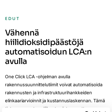
EDUT
Vähennä
hiilidioksidipäästöjä
automatisoidun LCA:n
avulla
One Click LCA -ohjelman avulla
rakennussuunnittelutiimit voivat automatisoida
rakennusten ja infrastruktuurihankkeiden
elinkaariarvioinnit ja kustannuslaskennan. Tämä
tietoon perustuva lähestymistapa auttaa