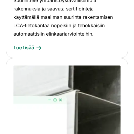
Suunnittele ympäristöystävällisempiä
rakennuksia ja saavuta sertifiointeja
käyttämällä maailman suurinta rakentamisen
LCA-tietokantaa nopeisiin ja tehokkaisiin
automaattisiin elinkaariarviointeihin.
Lue lisää