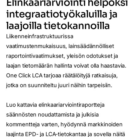
Elinkaariarviointi helpoksi
integraatiotyökaluilla ja
laajoilla tietokannoilla
Liikenneinfrastruktuurissa
vaatimustenmukaisuus, lainsäädännölliset
raportointivaatimukset, yleisön odotukset ja
laajan tietomäärän hallinta voivat olla haastavia.
One Click LCA tarjoaa räätälöityjä ratkaisuja,
jotka on suunniteltu juuri näihin tarpeisiin.
Luo kattavia elinkaariarviointiraportteja
säännösten noudattamista ja julkisia
kommentteja varten, hyödynnä markkinoiden
laajinta EPD- ja LCA-tietokantaa ja sovella näitä