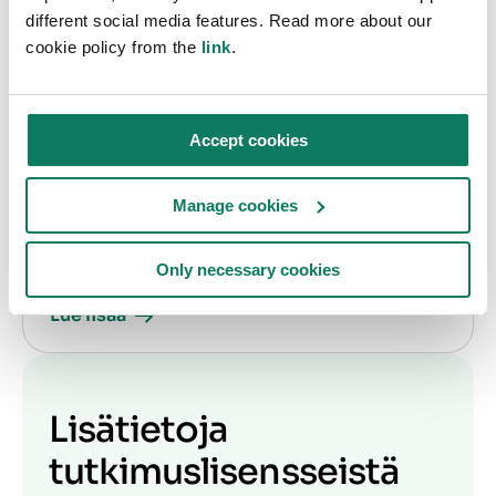
different social media features. Read more about our
cookie policy from the
link
.
Accept cookies
Opiskelijan lisenssi
Tarjoamme ilmaisen opiskelijalisenssin
Manage cookies
elinkaariarvioinnin opiskelijoille, jotka haluavat
käyttää One Click LCA:ta opintojensa tukena.
Only necessary cookies
Lue lisää
Lisätietoja
tutkimuslisensseistä