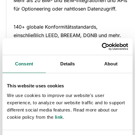
Mehr als 20 BIM- und BEM-Integrationen und APIs
für Optioneering oder nahtlosen Datenzugriff.
140+ globale Konformitätsstandards,
einschließlich LEED, BREEAM, DGNB und mehr.
SOC 2- und ISO 27001-Zertifikate, die die
anspruchsvollsten Anforderungen an die globale
Consent
Details
About
Cybersicherheit erfüllen.
This website uses cookies
Weltweite Kundenbetreuung durch zertifizierte
We use cookies to improve our website's user
LCA-Experten für Design und Konstruktion.
experience, to analyze our website traffic and to support
different social media features. Read more about our
cookie policy from the
link
.