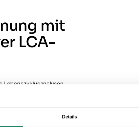
nung mit
ver LCA-
ms Lebenszyklusanalysen
äude- und
mieren und dabei KI
 für Bauprodukte
Details
atenbank ermöglicht
n Daten.