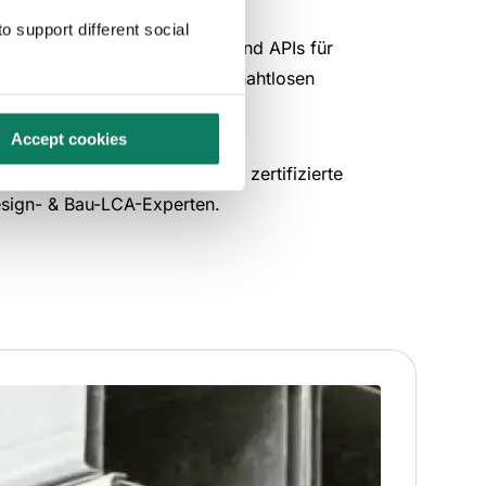
o support different social
+ BIM- & BEM-Integrationen und APIs für
riantenvergleiche oder einen nahtlosen
tenzugriff.
Accept cookies
ltweiter Kundensupport durch zertifizierte
sign- & Bau-LCA-Experten.