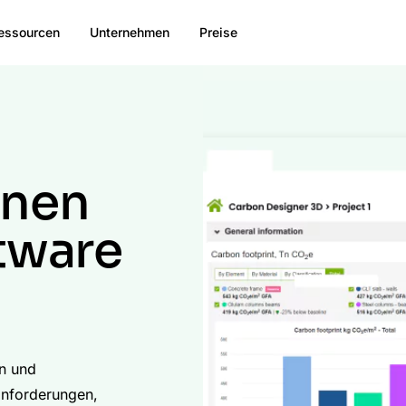
essourcen
Unternehmen
Preise
onen
tware
n und
anforderungen,