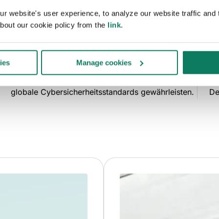
 website's user experience, to analyze our website traffic and t
Einfache, intuitive LCA zur Quantifizierung und
20
bout our cookie policy from the
link
.
Reduzierung von CO2-Emissionen in allen
Va
Projektphasen.
Da
ies
Manage cookies
SOC 2 & ISO 27001 Zertifikate, die höchste
We
globale Cybersicherheitsstandards gewährleisten.
De