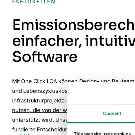
FÄHIGKEITEN
Emissionsberech
einfacher, intuiti
Software
Mit One Click LCA können Design- und Bautea
und Lebenszykluskostenberechnungen für Geb
Infrastrukturprojekte leicht automatisieren,
opti
nutzen, die von der weltweit größten Datenbank
Consent
unterstützt wird
. Unsere umfassende globale D
fundierte Entscheidungen mit den bestmögliche
This website uses cookies