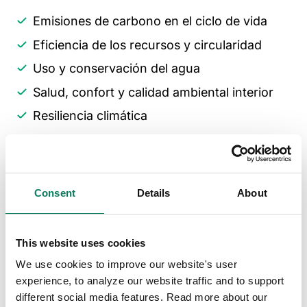
Emisiones de carbono en el ciclo de vida
Eficiencia de los recursos y circularidad
Uso y conservación del agua
Salud, confort y calidad ambiental interior
Resiliencia climática
Coste y valor del ciclo de vida
Al mapear directamente sus 26 criterios y 113
indicadores con estos macroobjetivos, VERDE
Consent
Details
About
2030 permite que los equipos de proyecto
utilicen los resultados de su certificación de
This website uses cookies
forma integrada en los informes ambientales
We use cookies to improve our website's user
de la UE, los procesos de contratación pública
experience, to analyze our website traffic and to support
y la divulgación ESG.
different social media features. Read more about our