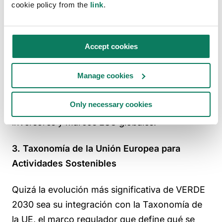
cookie policy from the
link
.
Esta alineación eleva a VERDE de ser un
sistema de certificación nacional a un referente
Accept cookies
de sostenibilidad comparable a nivel
internacional, garantizando que los proyectos
Manage cookies
españoles se comuniquen en el mismo
lenguaje técnico y regulatorio utilizado en toda
Only necessary cookies
Europa, incluidos responsables políticos,
inversores y marcos ESG globales.
3. Taxonomía de la Unión Europea para
Actividades Sostenibles
Quizá la evolución más significativa de VERDE
2030 sea su integración con la Taxonomía de
la UE, el marco regulador que define qué se