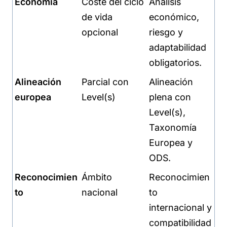
Economía
Coste del ciclo
Análisis
de vida
económico,
opcional
riesgo y
adaptabilidad
obligatorios.
Alineación
Parcial con
Alineación
europea
Level(s)
plena con
Level(s),
Taxonomía
Europea y
ODS.
Reconocimien
Ámbito
Reconocimien
to
nacional
to
internacional y
compatibilidad