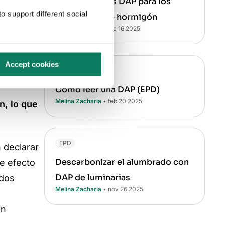
Ventajas de las DAP para los
tán
o support different social
fabricantes de hormigón
s
Melina Zacharia
• dic 16 2025
e evitar
omercio
Accept cookies
EPD
Cómo leer una DAP (EPD)
Melina Zacharia
• feb 20 2025
n, lo que
EPD
 declarar
Descarbonizar el alumbrado con
e efecto
DAP de luminarias
ados
Melina Zacharia
• nov 26 2025
ón