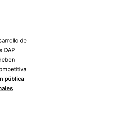
sarrollo de
as DAP
 deben
ompetitiva
n pública
nales