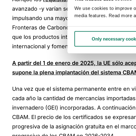
avanzado -y varían según las regiones-, existe
We use cookies to improve our
media features. Read more a
impulsando una mayor atención a la transparen
Fronteras de Carbono (CBAM). De especial inte
que los productos intensivos en carbono llenen
Only necessary cook
internacional y fomentar una producción indust
A partir del 1 de enero de 2025, la UE sólo ace
supone la plena implantación del sistema CB
Una vez que el sistema permanente entre en vi
cada año la cantidad de mercancías importadas 
invernadero (GEI) incorporadas. A continuación
CBAM. El precio de los certificados se expresa
progresiva de la asignación gratuita en el marc
progresiva de los CBAM en 2026-2034.