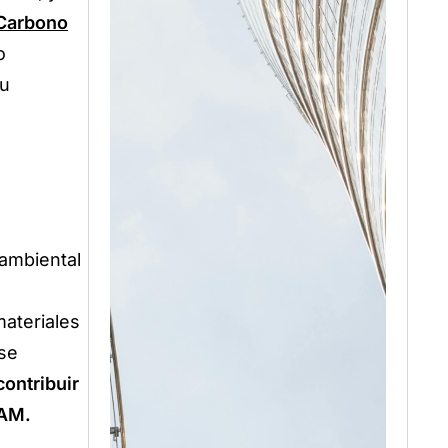
 Carbono
o
su
ambiental
materiales
 se
ontribuir
EAM.