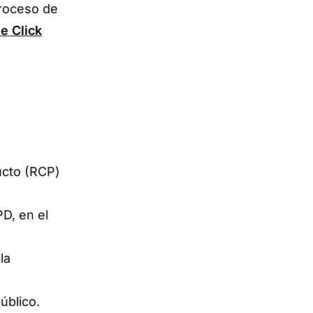
proceso de
e Click
ucto (RCP)
D, en el
la
úblico.