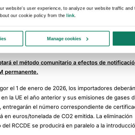
n normativas en desarrollo dentro del sector que es
 website's user experience, to analyze our website traffic and t
bout our cookie policy from the
link
.
cia del carbono, como el Mecanismo de Ajuste de la
rés para los fabricantes europeos, el CBAM pretend
 el mercado de la UE, reducir las emisiones en el c
ies
Manage cookies
rial más limpia en todo el mundo.
ptará el método comunitario a efectos de notificació
AM permanente.
gor el 1 de enero de 2026, los importadores deberán
en la UE el año anterior y sus emisiones de gases d
, entregarán el número correspondiente de certific
rá en euros/tonelada de CO2 emitida. La eliminación
o del RCCDE se producirá en paralelo a la introducci