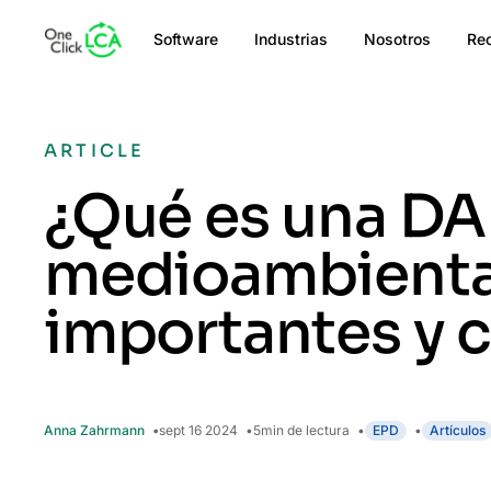
Software
Industrias
Nosotros
Re
ARTICLE
¿Qué es una DA
medioambiental
importantes y 
Anna Zahrmann
sept 16 2024
5
min de lectura
EPD
Artículos