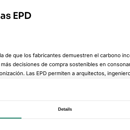
las EPD
nda de que los fabricantes demuestren el carbono in
z más decisiones de compra sostenibles en consona
onización. Las EPD permiten a arquitectos, ingenier
justen a sus objetivos de sostenibilidad y facilitan
Details
los materiales de construcción no se encuentran en 