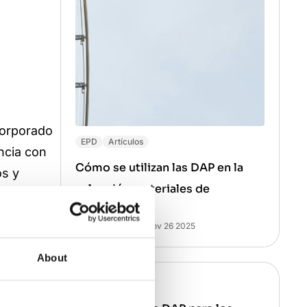
corporado
EPD
Artículos
ncia con
Cómo se utilizan las DAP en la
os y
selección materiales de
 una toma
construcción
Melina Zacharia
• nov 26 2025
About
EPD
Artículos
un estado