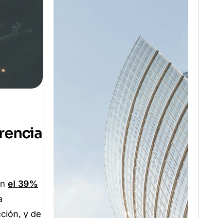
rencia
an
el 39%
a
ción, y de