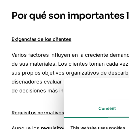
Por qué son importantes 
Exigencias de los clientes
Varios factores influyen en la creciente dema
de sus materiales. Los clientes toman cada ve
sus propios objetivos organizativos de descarb
diseñadores evaluar y elegir materiales que se a
de decisiones más informada.
Consent
Requisitos normativos
This website uses cookies
Aunque los
requisitos norma
tivos en torno a 