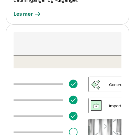
datainnganger og -utganger.
Les mer