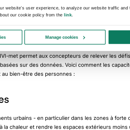
 website's user experience, to analyze our website traffic and t
et dans la promoti
bout our cookie policy from the
link
.
té et du bien-être
ies
Manage cookies
VI-met permet aux concepteurs de relever les défis
t basées sur des données. Voici comment les capaci
t au bien-être des personnes :
es
ts urbains - en particulier dans les zones à forte 
 la chaleur et rendre les espaces extérieurs moins u