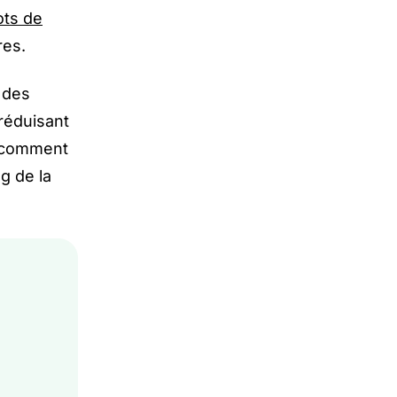
lots de
res.
 des
 réduisant
r comment
ng de la