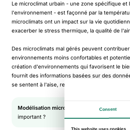
Le microclimat urbain - une zone spécifique et l
l'environnement - est façonné par la température
microclimats ont un impact sur la vie quotidienn
exacerber le stress thermique, la qualité de l'air
Des microclimats mal gérés peuvent contribuer 
environnements moins confortables et potentiel
création d'environnements qui favorisent le bie
fournit des informations basées sur des donné
se sentent à l'aise, respirent un air plus pur 
Modélisation microclimatique :
Qu'est-ce que
Consent
important ?
This website uses cookies