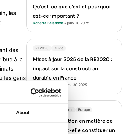
Qu'est-ce que c'est et pourquoi
in, les
est-ce important ?
t
Roberta Belanova
• janv. 10 2025
RE2020
Guide
éant des
Mises à jour 2025 de la RE2020 :
ibue à la
impact sur la construction
limats
durable en France
ù les gens
Anna Zahrmann
• janv. 30 2025
êmes.
Articles
Règlements
Europe
About
us
La réglementation en matière de
durabilité peut-elle constituer un