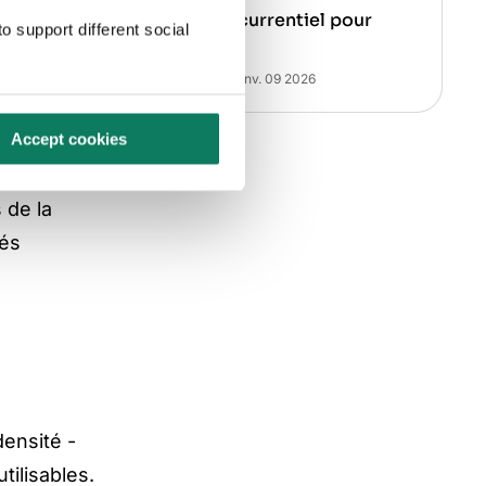
avantage concurrentiel pour
o support different social
l'Europe ?
on
Melina Zacharia
• janv. 09 2026
Accept cookies
 de la
tés
densité -
tilisables.