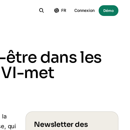
FR
Connexion
Démo
n-être dans les
NVI-met
 la
Newsletter des
se, qui