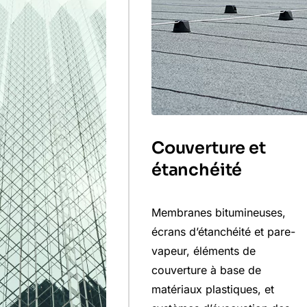
Couverture et
étanchéité
Membranes bitumineuses,
écrans d’étanchéité et pare-
vapeur, éléments de
couverture à base de
matériaux plastiques, et