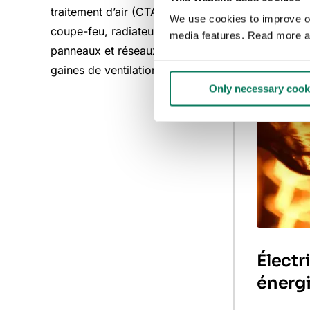
traitement d’air (CTA), clapets
We use cookies to improve our
coupe-feu, radiateurs
media features. Read more a
panneaux et réseaux de
gaines de ventilation.
Only necessary cook
Électr
énerg