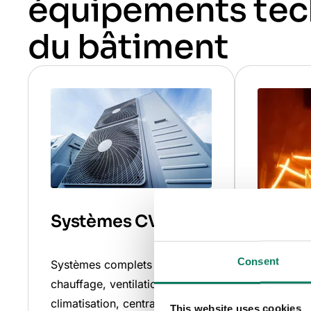
équipements tec
du bâtiment
Systèmes CVC
Consent
Systèmes complets de
chauffage, ventilation et
climatisation, centrales de
This website uses cookies