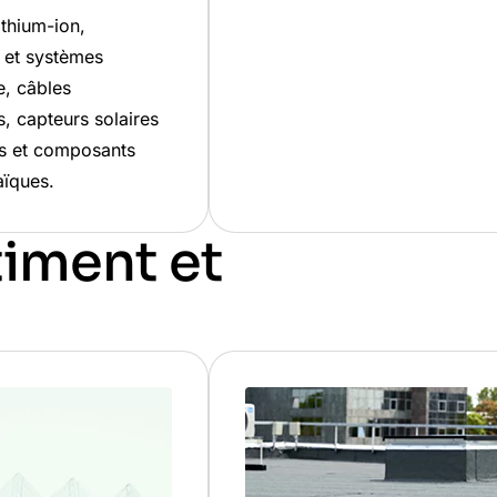
ithium-ion,
s et systèmes
e, câbles
s, capteurs solaires
s et composants
aïques.
iment et