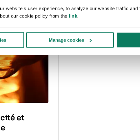
raccords, ballons d’eau
 website's user experience, to analyze our website traffic and t
chaude, cuves de traitement
bout our cookie policy from the
link
.
des eaux usées et manchons
de raccordement.
ies
Manage cookies
icité et
ie