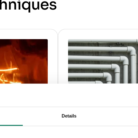
hniques
Produits de
plomberie
Details
Canalisations en PVC et en
PE-Xa, robinetterie et vannes,