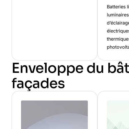
Batteries l
luminaire
d’éclairag
électrique
thermique
photovolt
Enveloppe du bât
façades