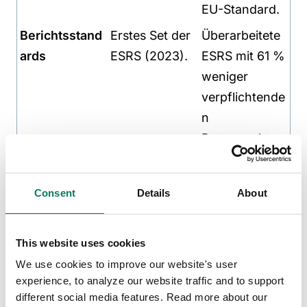
EU-Standard.
Berichtsstand
Erstes Set der
Überarbeitete
ards
ESRS (2023).
ESRS mit 61 %
weniger
verpflichtende
n
Datenpunkten.
Optional für
das
Consent
Details
About
Geschäftsjahr
2026.
This website uses cookies
Sektorspezifi
Die
Verpflichtung
We use cookies to improve our website's user
sche ESRS
Kommission
entfällt. Die
experience, to analyze our website traffic and to support
war
Kommission
different social media features. Read more about our