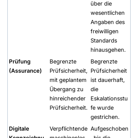
über die
wesentlichen
Angaben des
freiwilligen
Standards
hinausgehen.
Prüfung
Begrenzte
Begrenzte
(Assurance)
Prüfsicherheit,
Prüfsicherheit
mit geplantem
ist dauerhaft,
Übergang zu
die
hinreichender
Eskalationsstu
Prüfsicherheit.
fe wurde
gestrichen.
Digitale
Verpflichtende
Aufgeschoben
Kennzeichnu
maschinenles
, bis die