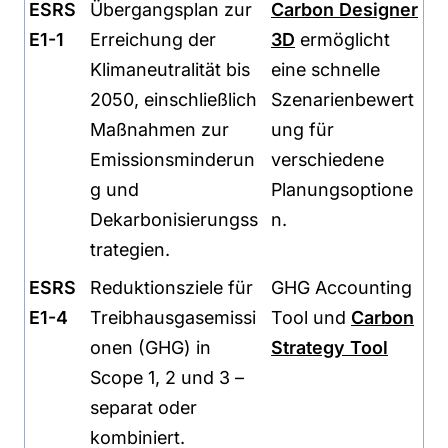
ESRS
Übergangsplan zur
Carbon Designer
E1-1
Erreichung der
3D
ermöglicht
Klimaneutralität bis
eine schnelle
2050, einschließlich
Szenarienbewert
Maßnahmen zur
ung für
Emissionsminderun
verschiedene
g und
Planungsoptione
Dekarbonisierungss
n.
trategien.
ESRS
Reduktionsziele für
GHG Accounting
E1-4
Treibhausgasemissi
Tool und
Carbon
onen (GHG) in
Strategy Tool
Scope 1, 2 und 3 –
separat oder
kombiniert.