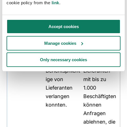
verpflichtet,
kann optionale
cookie policy from the
link
.
sie zu
Sektorleitlinien
verabschieden
veröffentliche
.
n.
Accept cookies
Datenanfrage
Keine
Obergrenze
Manage cookies
n in der
ausdrückliche
für die
Wertschöpfun
Begrenzung
Wertschöpfun
Only necessary cookies
gskette
dessen, was
gskette:
Berichtspflicht
Lieferanten
ige von
mit bis zu
Lieferanten
1.000
verlangen
Beschäftigten
konnten.
können
Anfragen
ablehnen, die