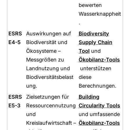
bewerten
Wasserknappheit
.
ESRS
Auswirkungen auf
Biodiversity
E4-5
Biodiversität und
Supply Chain
Ökosysteme –
Tool
und
Messgrößen zu
Ökobilanz-Tools
Landnutzung und
unterstützen
Biodiversitätsbelast
diese
ung.
Berechnungen.
ESRS
Zielsetzungen für
Building
E5-3
Ressourcennutzung
Circularity Tools
und
und umfassende
Kreislaufwirtschaft –
Ökobilanz-Tools