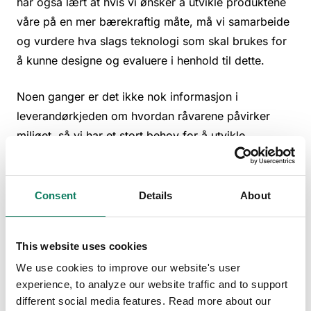
har også lært at hvis vi ønsker å utvikle produktene
våre på en mer bærekraftig måte, må vi samarbeide
og vurdere hva slags teknologi som skal brukes for
å kunne designe og evaluere i henhold til dette.
Noen ganger er det ikke nok informasjon i
leverandørkjeden om hvordan råvarene påvirker
miljøet, så vi har et stort behov for å utvikle
leverandørkjedestyringen vår med tanke på hvordan
vi samler inn informasjon, hvilken kvalitet
informasjonen har og hvordan vi kommuniserer den.
Consent
Details
About
Vi har også fått større forståelse for hvor viktig det
er å legge press på leverandørene våre for å få
This website uses cookies
nøyaktige, verifiserte og representative data fra
We use cookies to improve our website's user
påvirkninger, slik at vi på forhånd kan få en idé om
experience, to analyze our website traffic and to support
hvorvidt et produkts påvirkning kan reduseres
different social media features. Read more about our
betydelig fra en annen kilde, for eksempel. I tillegg