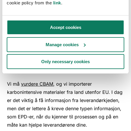
cookie policy from the
link
.
lærte vi at scenariene mot slutten av et produkts
levetid har stor innvirkning, og at vi bør fokusere
enda mer på dette aspektet.
Accept cookies
Apropos anbud, hvordan
Manage cookies
forholder dere dere til EUs CBAM
(Carbon Border Adjustment
Only necessary cookies
Mechanism)?
Vi må
vurdere CBAM
, og vi importerer
karbonintensive materialer fra land utenfor EU. I dag
er det viktig å få informasjon fra leverandørkjeden,
men det er lettere å kreve denne typen informasjon,
som EPD-er, når du kjenner til prosessen og på en
måte kan hjelpe leverandørene dine.