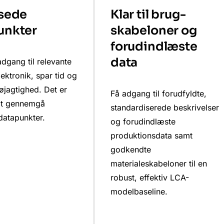
ssede
Klar til brug-
unkter
skabeloner og
forudindlæste
data
adgang til relevante
lektronik, spar tid og
øjagtighed. Det er
Få adgang til forudfyldte,
at gennemgå
standardiserede beskrivelser
datapunkter.
og forudindlæste
produktionsdata samt
godkendte
materialeskabeloner til en
robust, effektiv LCA-
modelbaseline.