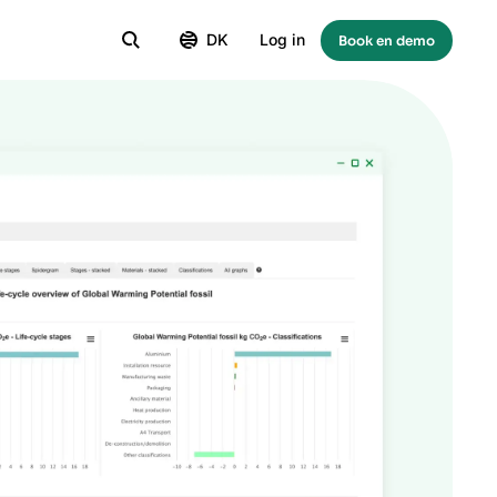
DK
Log in
Book en demo