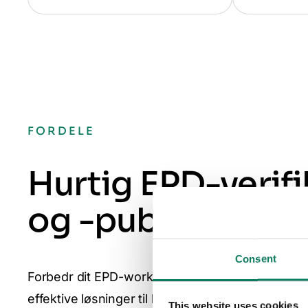
FORDELE
Hurtig EPD-verifi
og -publicering
Consent
Forbedr dit EPD-workflow med forhåndsverifice
effektive løsninger til bæredygtig elektronik.
This website uses cookies