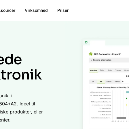
ssourcer
Virksomhed
Priser
rede
ktronik
nik, i
4+A2. Ideel til
ske produkter, eller
nter.