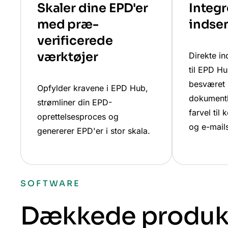
Skaler dine EPD'er
Integr
med præ-
indse
verificerede
værktøjer
Direkte i
til EPD Hu
besværet
Opfylder kravene i EPD Hub,
dokumenth
strømliner din EPD-
farvel til
oprettelsesproces og
og e-mails
genererer EPD'er i stor skala.
SOFTWARE
Dækkede produkt