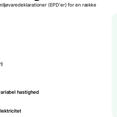
iljøvaredeklarationer (EPD'er) for en række
r)
variabel hastighed
lektricitet