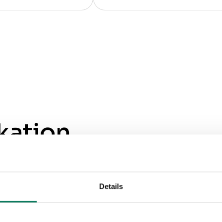
kation
Details
rede, integrerede og