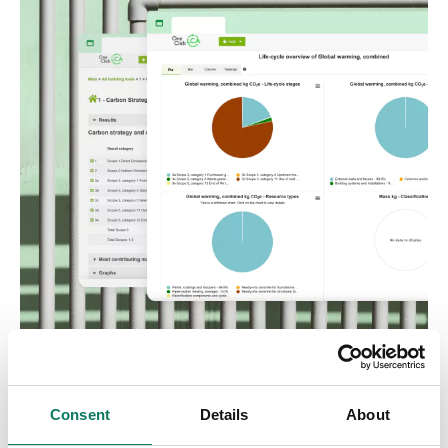
Brugervenlig vurdering af
CO2-aftryk
Consent
Details
About