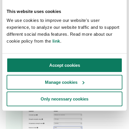
Product Carbon Tool er specielt designet til
producenter, også dem, der er nye inden for
This website uses cookies
CO2-aftryksanalyse. Værktøjet giver en klar og
We use cookies to improve our website's user
experience, to analyze our website traffic and to support
trinvis vejledning til beregning af et produkts
different social media features. Read more about our
CO2-fodaftryk, alt fra dataindsamling til
cookie policy from the
link
.
rapportgenerering.
Kom godt i gang
Accept cookies
Manage cookies
Only necessary cookies