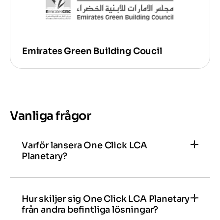
Emirates Green Building Coucil
Vanliga frågor
Varför lansera One Click LCA
Planetary?
På One Click LCA har vi i över ett decennium
främjat design med låga koldioxidutsläpp
genom programvara, policyutveckling och
Hur skiljer sig One Click LCA Planetary
från andra befintliga lösningar?
utbildning. Marknaden har förändrats i grunden