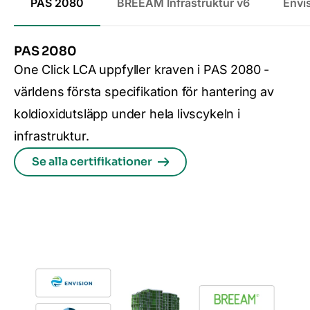
PAS 2080
BREEAM Infrastruktur v6
Envi
PAS 2080
One Click LCA uppfyller kraven i PAS 2080 -
världens första specifikation för hantering av
koldioxidutsläpp under hela livscykeln i
infrastruktur.
Se alla certifikationer