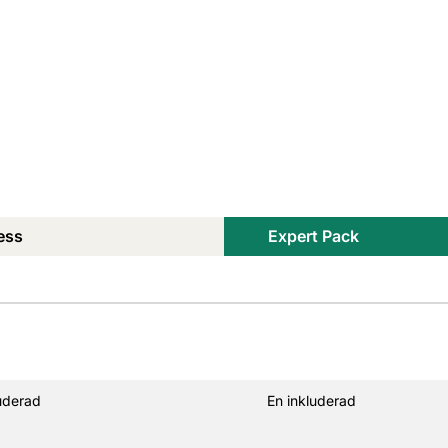
ess
Expert Pack
uderad
En inkluderad