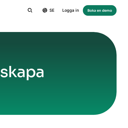
SE
Logga in
Boka en demo
t skapa