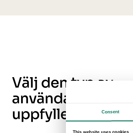
Välj den typ av
användarlicens 
uppfyller dina b
Consent
This website uses cookies