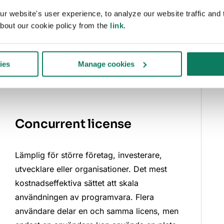
CA dig två typer av
 website's user experience, to analyze our website traffic and t
license.
bout our cookie policy from the
link
.
ies
Manage cookies
Concurrent license
Lämplig för större företag, investerare,
utvecklare eller organisationer. Det mest
kostnadseffektiva sättet att skala
användningen av programvara. Flera
användare delar en och samma licens, men