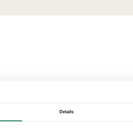
som
ehov
Details