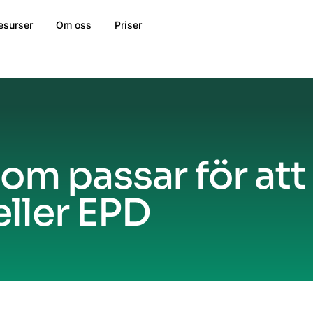
esurser
Om oss
Priser
som passar för at
ller EPD