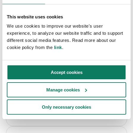
koldioxidutsläppen och förbättra projektens
övergripande hållbarhet.
This website uses cookies
We use cookies to improve our website's user
experience, to analyze our website traffic and to support
Största LCA-databasen
different social media features. Read more about our
cookie policy from the
link
.
500 000+ uppdaterade, verifierade LCA-
dataset, används i 170+ länder.
Accept cookies
Manage cookies
Enkel, intuitiv LCA & EPD
Enkel, intuitiv LCA för att kvantifiera och
Only necessary cookies
minska koldioxidutsläppen i alla projektfaser.