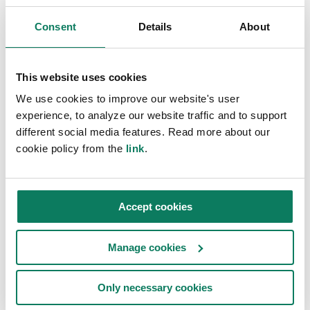
Consent
Details
About
This website uses cookies
We use cookies to improve our website's user
experience, to analyze our website traffic and to support
different social media features. Read more about our
cookie policy from the
link
.
LCA-mjukvara för infrastruktur
Kvantifiera den miljöpåverkan som ditt
Accept cookies
infrastrukturprojekt medför, inklusive
flygplatser, broar, kanaler, överföringssystem,
Manage cookies
vägar, översvämningsskydd, parkeringsprojekt
samt avloppsreningssverk.
Only necessary cookies