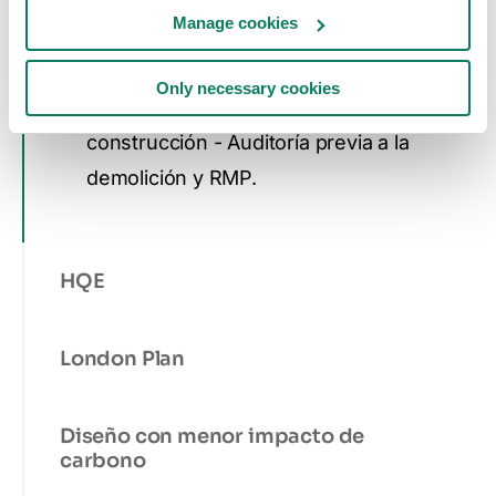
Manage cookies
métodos para optimizar el uso de
materiales.
Only necessary cookies
RSD 1 Gestión de residuos de la
construcción - Auditoría previa a la
demolición y RMP.
HQE
London Plan
Diseño con menor impacto de
carbono