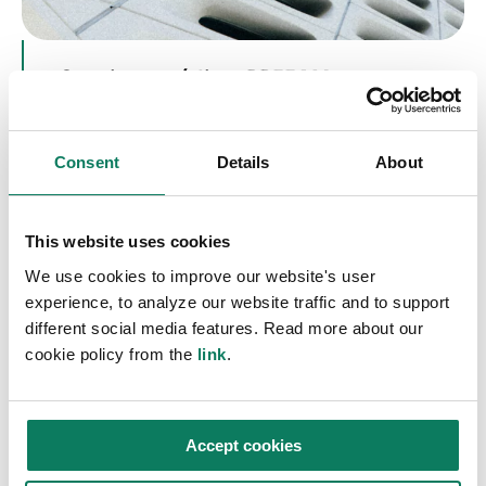
Consigue créditos BREEAM
BREEAM cuenta con una serie de
créditos en este ámbito, como por
Consent
Details
About
ejemplo
MAT 3 Aprovisionamiento
This website uses cookies
responsable de productos de
We use cookies to improve our website's user
construcción.
experience, to analyze our website traffic and to support
different social media features. Read more about our
MAT 5 Diseño para la durabilidad y la
cookie policy from the
link
.
resistencia.
MAT 6 Eficiencia de los materiales:
Accept cookies
fijación de objetivos y elaboración de
informes sobre oportunidades y