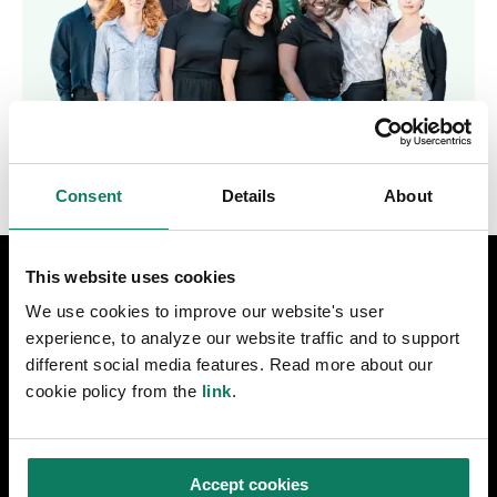
Consent
Details
About
This website uses cookies
DESIGN & CONSTRUCTION
We use cookies to improve our website's user
LCA for construction
experience, to analyze our website traffic and to support
different social media features. Read more about our
cookie policy from the
link
.
LCA for infrastructure
Certifications & compliance
Accept cookies