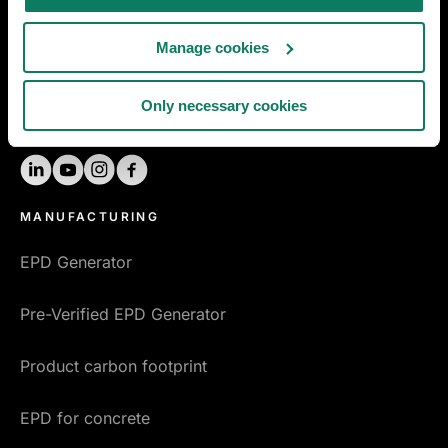
Early design decarbonization
Manage cookies
Materials Compass
Only necessary cookies
ENVI-met microclimate simulation
linkedin
youtube
instagram
facebook
MANUFACTURING
EPD Generator
Pre-Verified EPD Generator
Product carbon footprint
EPD for concrete