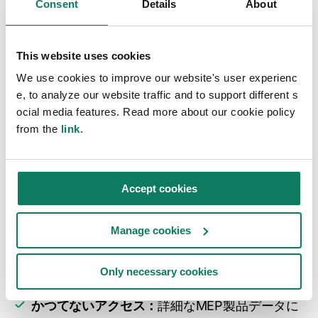
Consent
Details
About
カスタマーストーリー
This website uses cookies
シュナイダーエレクトリッ
We use cookies to improve our website's user experienc
ク、ワンクリックLCAでME
e, to analyze our website traffic and to support different s
ocial media features. Read more about our cookie policy
P製品データを公開
from the
link
.
シュナイダーエレクトリックとワンクリックLCAの
パートナーシップ：
Accept cookies
データギャップを埋める
AEC業界に必要なMEP
Manage cookies
環境データを提供します。
精度の向上：
ユーザーが建築物の環境影響をよ
Only necessary cookies
り正確に計算できるようにします。
かつてないアクセス：
詳細なMEP製品データに