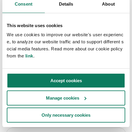
その他の機能
Consent
Details
About
エンド・ツー・エンドのサ
This website uses cookies
ステナビリティ・プラット
We use cookies to improve our website's user experienc
フォーム
e, to analyze our website traffic and to support different s
ocial media features. Read more about our cookie policy
from the
link
.
グローバルLCAデータ
300,000を超えるデータの可能性を解き放ち、サ
Accept cookies
ステナビリティ・プロジェクトを強化しましょ
う。
Manage cookies
Only necessary cookies
もっと読む