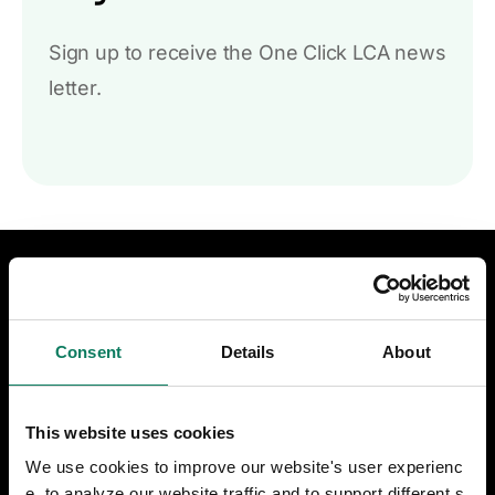
Sign up to receive the One Click LCA news
letter.
设计和施工方案
建筑业的 LCA
Consent
Details
About
基础设施的 LCA
This website uses cookies
认证与合规
We use cookies to improve our website's user experienc
e, to analyze our website traffic and to support different s