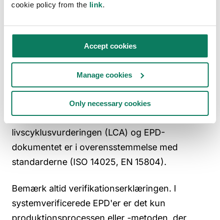
cookie policy from the
link
.
visse certificeringer eller standarder, der
kræver eksplicit tredjepartsverificering.
For at
sikre, at din EPD er tredjepartsverificeret, skal
Accept cookies
du altid kontrollere, at verifikationserklæringen
tydeligt nævner, at det endelige dokument er
Manage cookies
blevet set og verificeret af en verifikator. I
traditionelle tredjepartsverificerede EPD'er
Only necessary cookies
bekræfter en tredjepartsverifikator, at
livscyklusvurderingen (LCA) og EPD-
dokumentet er i overensstemmelse med
standarderne (ISO 14025, EN 15804).
Bemærk altid verifikationserklæringen. I
systemverificerede EPD'er er det kun
produktionsprocessen eller -metoden, der