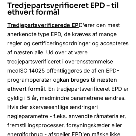
Tredjepartsverificeret EPD - til
ethvert formål
Tredjepartsverificerede EP
D'
er
er den mest
anerkendte type EPD, de kræves af mange
regler og certificeringsordninger og accepteres
af næsten alle. Ud over at være
tredjepartsverificeret i overensstemmelse
med
ISO 14025
offentliggøres de af en EPD-
programoperatør og
kan bruges til næsten
ethvert formål.
En tredjepartsverificeret EPD er
gyldig i 5 år, medmindre parametrene ændres.
Hvis der sker
væsentlige ændringer
i
nøgleparametre - f.eks. anvendte råmaterialer,
fremstillingsprocesser, forsyningskæder eller
energiforbrug - afspejler EPD'en måske ikke