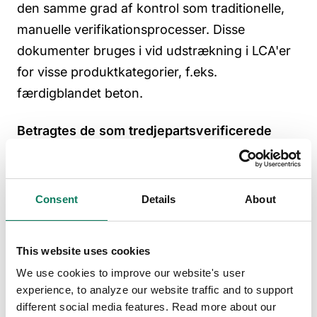
den samme grad af kontrol som traditionelle,
manuelle verifikationsprocesser.
Disse
dokumenter bruges i vid udstrækning i LCA'er
for visse produktkategorier, f.eks.
færdigblandet beton.
Betragtes de som tredjepartsverificerede
EPD'er
?
For at en EPD kan kvalificere sig som
Consent
Details
About
tredjepartsverificeret
, skal
verifikationsprocessen tydeligt angive, at det
This website uses cookies
endelige EPD-dokument er blevet gennemgået
We use cookies to improve our website's user
og godkendt af en uafhængig verifikator.
experience, to analyze our website traffic and to support
Systemverificerede EPD'er opfylder ikke altid
different social media features. Read more about our
dette kriterium, hvilket kan være et problem for