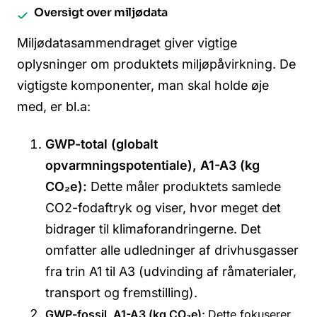
Oversigt over miljødata
Miljødatasammendraget giver vigtige
oplysninger om produktets miljøpåvirkning. De
vigtigste komponenter, man skal holde øje
med, er bl.a:
GWP-total (globalt
opvarmningspotentiale), A1-A3 (kg
CO₂e):
Dette måler produktets samlede
CO2-fodaftryk og viser, hvor meget det
bidrager til klimaforandringerne. Det
omfatter alle udledninger af drivhusgasser
fra trin A1 til A3 (udvinding af råmaterialer,
transport og fremstilling).
GWP-fossil, A1-A3 (kg CO₂e):
Dette fokuserer