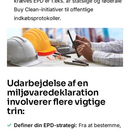
kræves EPD'er f.eks. af statslige og føderale
Buy Clean-initiativer til offentlige
indkøbsprotokoller.
Udarbejdelse af en
miljøvaredeklaration
involverer flere vigtige
trin:
Definer din EPD-strategi:
Fra at bestemme,