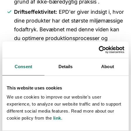
grund af ikke-bæredygtig praksis
.
Driftseffektivitet:
EPD'er giver indsigt i, hvor
dine produkter har det største miljømæssige
fodaftryk. Bevæbnet med denne viden kan
du optimere produktionsprocesser og
forsyningskæder for at reducere
omkostninger, ressourceforbrug og
miljøpåvirkning.
Consent
Details
About
Drivkraft for
innovation:
EPD'
er
kan sætte
gang i innovationen i din organisation og
This website uses cookies
fremme udviklingen af mere bæredygtige
We use cookies to improve our website's user
materialer, processer og produkter. Denne
experience, to analyze our website traffic and to support
innovation kan føre til
different social media features. Read more about our
omkostningsbesparelser og nye
cookie policy from the
link
.
indtægtsstrømme.