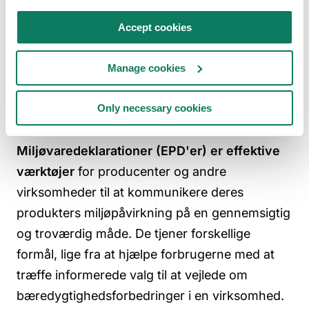
Brandforbedring:
Åben deling af EPD'er kan
Accept cookies
forbedre dit brands image og styrke
forbrugernes tillid og loyalitet. Det
Manage cookies
positionerer din virksomhed som en
ansvarlig samfundsborger og baner vejen
Only necessary cookies
for bæredygtig brandvækst.
Miljøvaredeklarationer (EPD'er) er effektive
værktøjer
for producenter og andre
virksomheder til at kommunikere deres
produkters miljøpåvirkning på en gennemsigtig
og troværdig måde. De tjener forskellige
formål, lige fra at hjælpe forbrugerne med at
træffe informerede valg til at vejlede om
bæredygtighedsforbedringer i en virksomhed.