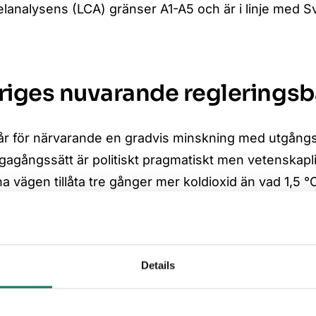
elanalysens (LCA) gränser A1-A5 och är i linje med S
eriges nuvarande reglerings
år för närvarande en gradvis minskning med utgång
gagångssätt är politiskt pragmatiskt men vetenskapl
gna vägen tillåta tre gånger mer koldioxid än vad 1,5 
om uppförs idag redan bör prestera 30 % bättre än 
 genomförbart med hjälp av befintliga byggmaterial o
Details