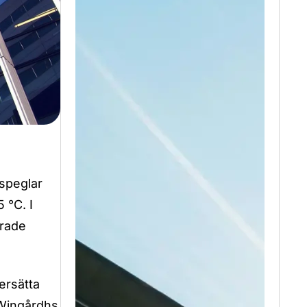
speglar
 °C. I
erade
ersätta
 Wingårdhs