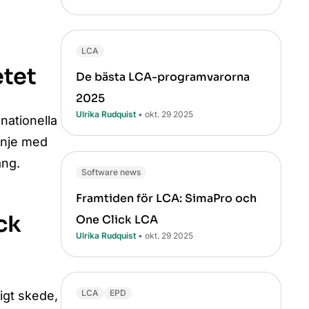
LCA
etet
De bästa LCA-programvarorna
2025
Ulrika Rudquist
• okt. 29 2025
nationella
linje med
ång.
Software news
Framtiden för LCA: SimaPro och
ck
One Click LCA
Ulrika Rudquist
• okt. 29 2025
LCA
EPD
igt skede,