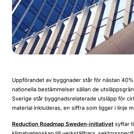
Uppförandet av byggnader står för nästan 40% 
nationella bestämmelser sällan de utsläppsgränse
Sverige står byggnadsrelaterade utsläpp för cir
material inkluderas, en siffra som ligger i linje
Reduction Roadmap Sweden-initiativet
syftar t
klimatvetenskap till verkställbara, sektorsspec