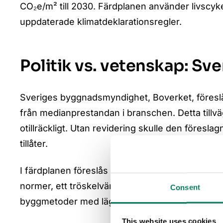
CO₂e/m² till 2030. Färdplanen använder livscyk
uppdaterade klimatdeklarationsregler.
Politik vs. vetenskap: Sv
Sveriges byggnadsmyndighet, Boverket, föresl
från medianprestandan i branschen. Detta tillvä
otillräckligt. Utan revidering skulle den föresla
tillåter.
I färdplanen föreslås däremot att byggnader s
normer, ett tröskelvärde som redan är tekniskt
Consent
byggmetoder med lägre koldioxidutsläpp.
This website uses cookies