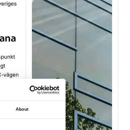
veriges
bana
spunkt
igt
°C-vägen
nuvarande
ch
About