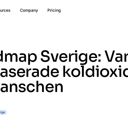
urces
Company
Pricing
map Sverige: Var
aserade koldioxi
branschen
ige