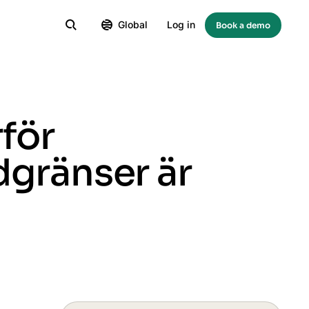
Global
Log in
Book a demo
för
dgränser är