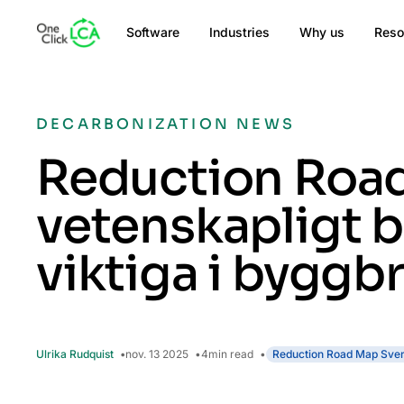
Software
Industries
Why us
Reso
DECARBONIZATION NEWS
Reduction Road
vetenskapligt b
viktiga i bygg
Ulrika Rudquist
nov. 13 2025
4
min read
Reduction Road Map Sver