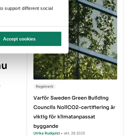
nte börja
o support different social
en insats
Accept cookies
nu
h
Regelverk
Varför Sweden Green Building
Councils NollCO2-certifiering är
viktig för klimatanpassat
byggande
Ulrika Rudquist
• okt. 28 2025