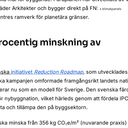
jäder Arkitekter och bygger direkt på FN:
s klimatpanels
ntres ramverk för planetära gränser.
rocentig minskning av
nska
initiativet
Reduction Roadmap
, som utvecklades
ka kampanjen omformade framgångsrikt landets nati
gerar nu som en modell för Sverige. Den svenska fä
r nybyggnation, vilket härleds genom att fördela IP
ita och tillämpa den på byggsektorn.
ska minska från 356 kg CO₂e/m² (nuvarande praxis) ti