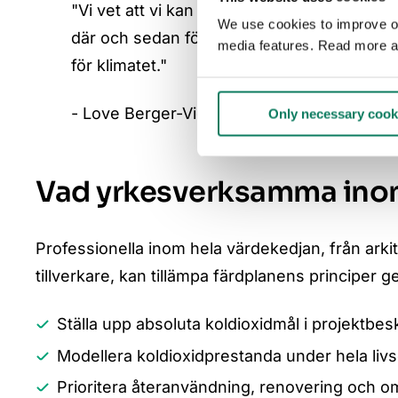
"Vi vet att vi kan bygga med 30 procent läg
We use cookies to improve our
där och sedan följa efter med en mycket br
media features. Read more a
för klimatet."
- Love Berger-Vieweg, hållbarhetsspeciali
Only necessary cook
Vad yrkesverksamma ino
Professionella inom hela värdekedjan, från arki
tillverkare, kan tillämpa färdplanens principer 
Ställa upp absoluta koldioxidmål i projektbe
Modellera koldioxidprestanda under hela livsc
Prioritera återanvändning, renovering och om