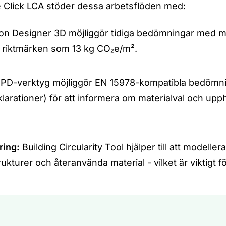
 Click LCA stöder dessa arbetsflöden med:
on Designer 3D
möjliggör tidiga bedömningar med m
ed riktmärken som 13 kg CO₂e/m².
EPD-verktyg möjliggör EN 15978-kompatibla bedömn
eklarationer) för att informera om materialval och upp
ring:
Building Circularity Tool
hjälper till att modellera
turer och återanvända material - vilket är viktigt fö