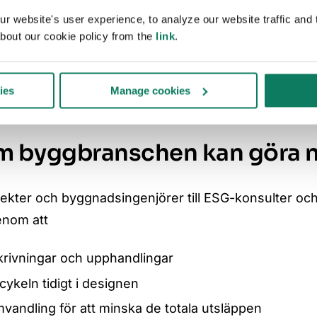
re utsläpp redan idag utan extra kostnad. Så varför i
 website's user experience, to analyze our website traffic and t
antare minskningskurva? På så sätt gör vi verkligen 
bout our cookie policy from the
link
.
st, Wingårdhs
ies
Manage cookies
m byggbranschen kan göra 
tekter och byggnadsingenjörer till ESG-konsulter oc
genom att
skrivningar och upphandlingar
ykeln tidigt i designen
vandling för att minska de totala utsläppen