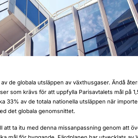
av de globala utsläppen av växthusgaser. Ändå åter
r som krävs för att uppfylla Parisavtalets mål på 1,5
ka 33% av de totala nationella utsläppen när import
 med det globala genomsnittet.
ill att ta itu med denna missanpassning genom att öv
ifika mål för byggande. Färdplanen har utvecklats av