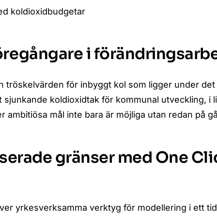
 med koldioxidbudgetar
regångare i förändringsarb
tröskelvärden för inbyggt kol som ligger under det 
t sjunkande koldioxidtak för kommunal utveckling, i 
r ambitiösa mål inte bara är möjliga utan redan på g
aserade gränser med One Cli
r yrkesverksamma verktyg för modellering i ett tid