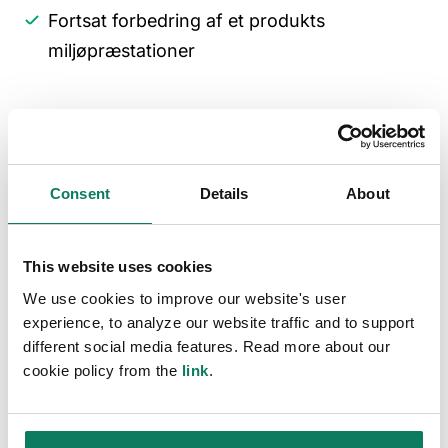
Fortsat forbedring af et produkts
miljøpræstationer
Fremtidige udviklinger og
konkurrencemæssige
Consent
Details
About
fordele ved EPD'er
This website uses cookies
We use cookies to improve our website's user
I takt med at bygge- og produktionssektoren
experience, to analyze our website traffic and to support
fortsætter med at udvikle sig, vil den
different social media features. Read more about our
cookie policy from the
link
.
strategiske værdi af EPD'er stige. De vigtigste
tendenser omfatter: