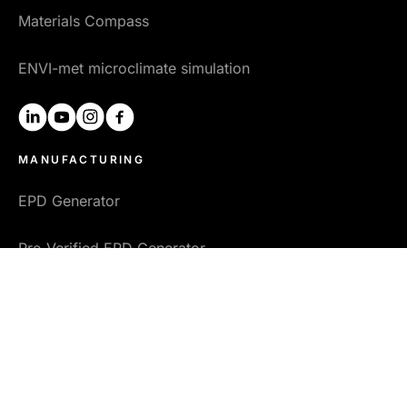
Materials Compass
ENVI-met microclimate simulation
linkedin
youtube
instagram
facebook
MANUFACTURING
EPD Generator
Pre-Verified EPD Generator
Product carbon footprint
EPD for concrete
RESOURCES