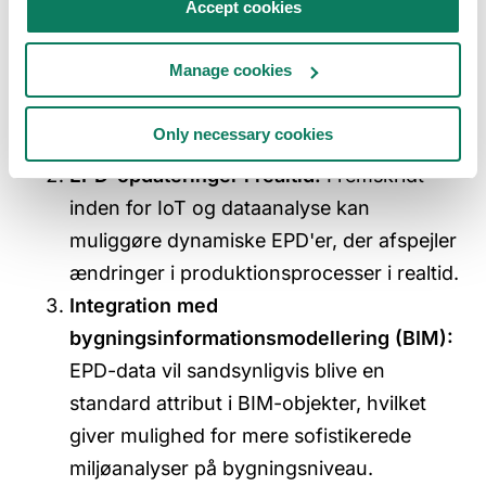
Accept cookies
Harmonisering af standarder:
Bestræbelser på at skabe globalt
Manage cookies
anerkendte EPD-formater vil forenkle
international handel og
Only necessary cookies
sammenlignelighed.
EPD-opdateringer i realtid:
Fremskridt
inden for IoT og dataanalyse kan
muliggøre dynamiske EPD'er, der afspejler
ændringer i produktionsprocesser i realtid.
Integration med
bygningsinformationsmodellering (BIM):
EPD-data vil sandsynligvis blive en
standard attribut i BIM-objekter, hvilket
giver mulighed for mere sofistikerede
miljøanalyser på bygningsniveau.